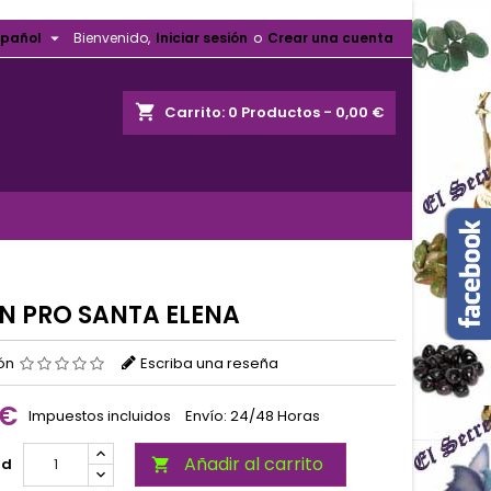

spañol
Bienvenido,
Iniciar sesión
o
Crear una cuenta
shopping_cart
Carrito:
0
Productos - 0,00 €
N PRO SANTA ELENA
ión
Escriba una reseña
 €
Impuestos incluidos
Envío: 24/48 Horas
Añadir al carrito
ad
