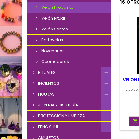
16 OTR
Velón Propósito
Velón Ritual
Velón Santos
Portavelas
Novenarios
Quemadores
RITUALES
VELON 
INCIENSOS
FIGURAS
JOYERÍA Y BISUTERÍA
PROTECCIÓN Y LIMPIEZA

FENG SHUI
AMULETOS