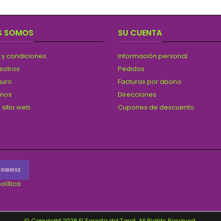
S SOMOS
SU CUENTA
 y condiciones
Información personal
sotros
Pedidos
guro
Facturas por abono
anos
Direcciones
 sitio web
Cupones de descuento
olítica
© Copyright 2026 El Secreto del Tarot. All Rights Reserved.