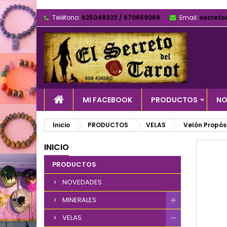
Teléfono:
625048323 / 670859068
Email:
secreto
MI FACEBOOK
PRODUCTOS
NO
Inicio
PRODUCTOS
VELAS
Velón Propós
INICIO
PRODUCTOS
NOVEDADES
MINERALES
VELAS