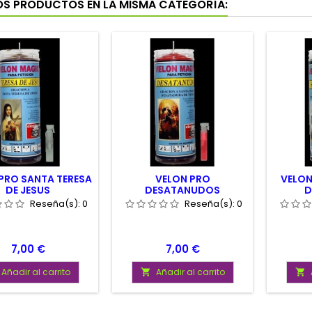
OS PRODUCTOS EN LA MISMA CATEGORÍA:
PRO SANTA TERESA
VELON PRO
VELON
DE JESUS
DESATANUDOS
D
Reseña(s):
0
Reseña(s):
0
Precio
Precio
7,00 €
7,00 €
Añadir al carrito
Añadir al carrito

