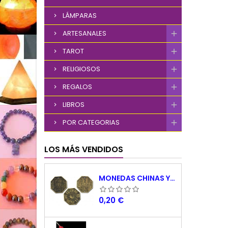
LÁMPARAS
ARTESANALES
TAROT
RELIGIOSOS
REGALOS
LIBROS
POR CATEGORIAS
LOS MÁS VENDIDOS
MONEDAS CHINAS YING YANG
Precio
0,20 €