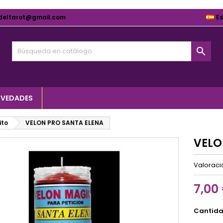
deltarot@gmail.com
E

VEDADES
ito
VELON PRO SANTA ELENA
VELO
Valorac
7,00
Cantid