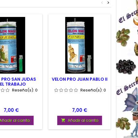
<
>
 PRO SAN JUDAS
VELON PRO JUAN PABLO II
VEL
EL TRABAJO
GREGO
Reseña(s):
0
Reseña(s):
0
Precio
Precio
7,00 €
7,00 €
Añadir al carrito
Añadir al carrito
A

