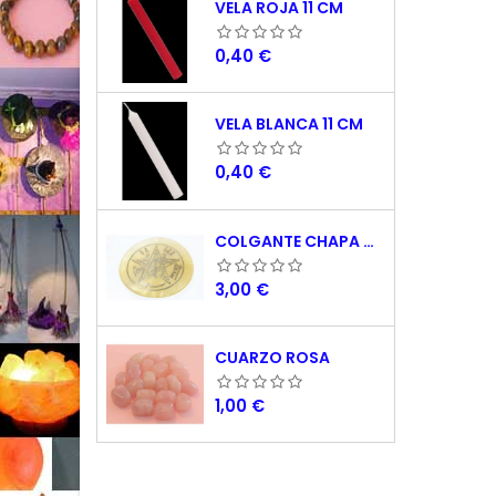
VELA ROJA 11 CM
Precio
0,40 €
VELA BLANCA 11 CM
Precio
0,40 €
COLGANTE CHAPA NACAR TETRAGRAMATON 5 CM
Precio
3,00 €
CUARZO ROSA
Precio
1,00 €