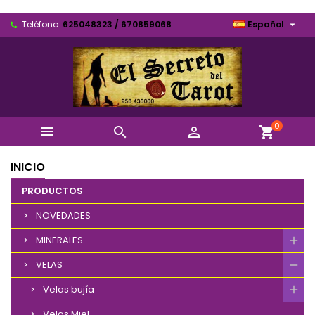

Teléfono:
625048323 / 670859068
Español
0



shopping_cart
INICIO
PRODUCTOS
NOVEDADES
MINERALES
VELAS
Velas bujía
Velas Miel