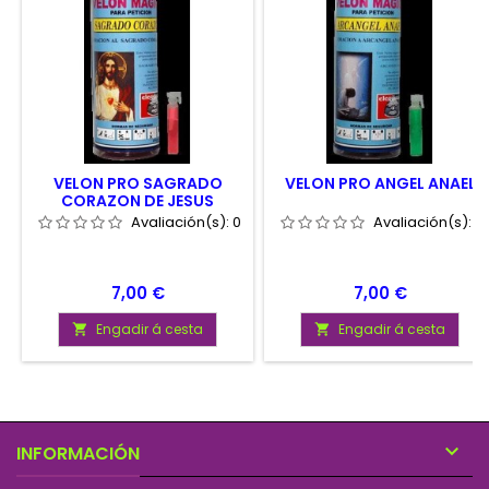
VELON PRO SAGRADO
VELON PRO ANGEL ANAEL
CORAZON DE JESUS
Avaliación(s):
0
Avaliación(s):
0
Prezo
Prezo
7,00 €
7,00 €
Engadir á cesta
Engadir á cesta



INFORMACIÓN