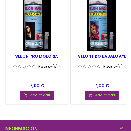
VELON PRO DOLORES
VELON PRO BABALU AYE
Review(s):
0
Review(s):
0
Price
Price
7,00 €
7,00 €
Add to cart
Add to cart



INFORMACIÓN