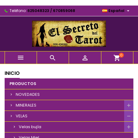

Teléfono:
625048323 / 670859068
Español
0



shopping_cart
INICIO
PRODUCTOS
NOVEDADES
MINERALES
VELAS
Velas bujía
Velas Miel