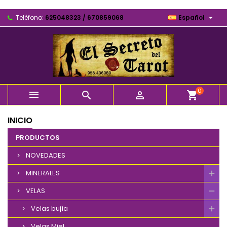

Teléfono:
625048323 / 670859068
Español
0



shopping_cart
INICIO
PRODUCTOS
NOVEDADES
MINERALES
VELAS
Velas bujía
Velas Miel