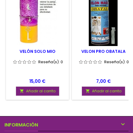
VELÓN SOLO MIO
VELON PRO OBATALA
Reseña(s):
0
Reseña(s):
0
Precio
Precio
15,00 €
7,00 €
Añadir al carrito
Añadir al carrito



INFORMACIÓN