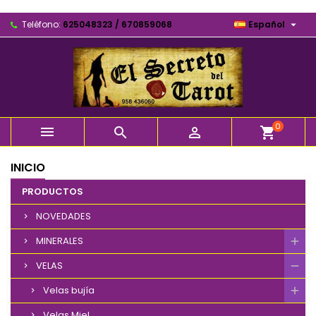

Teléfono:
625048323 / 670859068
Español
0



shopping_cart
INICIO
PRODUCTOS
NOVEDADES
MINERALES
VELAS
Velas bujía
Velas Miel