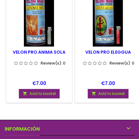
VELON PRO ANIMA SOLA
VELON PRO ELEGGUA
Review(s):
0
Review(s):
0
Price
Price
€7.00
€7.00
Add to basket
Add to basket



INFORMACIÓN