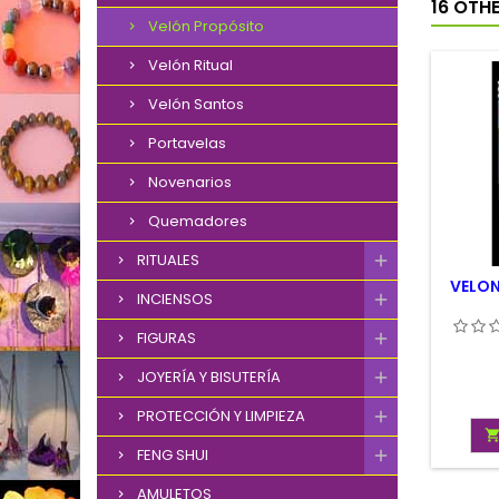
16 OTH
Velón Propósito
Velón Ritual
Velón Santos
Portavelas
Novenarios
Quemadores
RITUALES
VELON
INCIENSOS
FIGURAS
JOYERÍA Y BISUTERÍA
PROTECCIÓN Y LIMPIEZA
FENG SHUI
AMULETOS