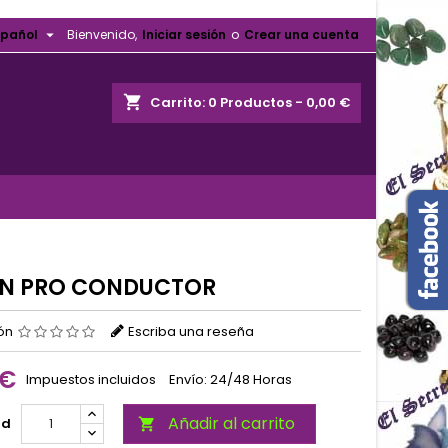

spañol
Bienvenido,
Iniciar sesión
o
Crear una cuenta
shopping_cart
Carrito:
0
Productos - 0,00 €
N PRO CONDUCTOR
ión
Escriba una reseña
 €
Impuestos incluidos
Envío: 24/48 Horas
Añadir al carrito
ad
