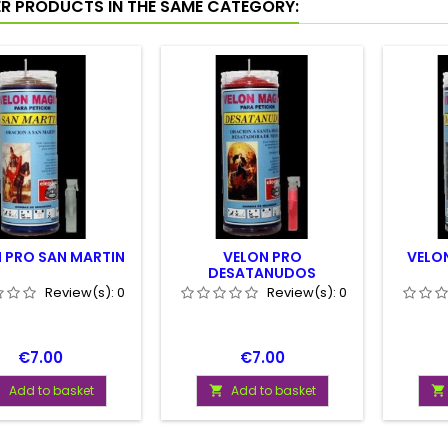
ER PRODUCTS IN THE SAME CATEGORY:
 PRO SAN MARTIN
VELON PRO
VELON
DESATANUDOS
Review(s):
0
Review(s):
0
Price
Price
€7.00
€7.00
Add to basket
Add to basket


