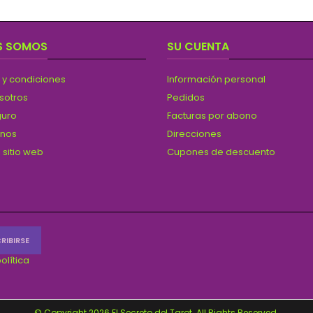
S SOMOS
SU CUENTA
 y condiciones
Información personal
sotros
Pedidos
guro
Facturas por abono
anos
Direcciones
 sitio web
Cupones de descuento
olítica
© Copyright 2026 El Secreto del Tarot. All Rights Reserved.