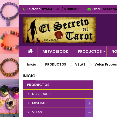
Teléfono:
625048323 / 670859068
Email:
secreto
MI FACEBOOK
PRODUCTOS
NO
Inicio
PRODUCTOS
VELAS
Velón Propós
INICIO
PRODUCTOS
NOVEDADES
MINERALES
VELAS