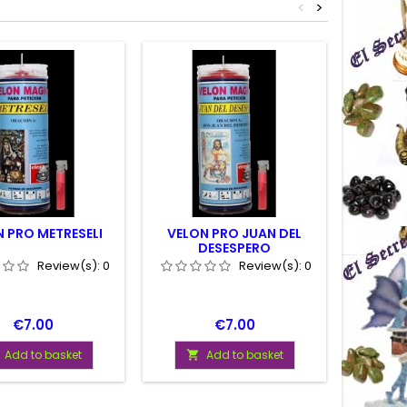
<
>
 PRO METRESELI
VELON PRO JUAN DEL
VELO
DESESPERO
P
Review(s):
0
Review(s):
0
Price
Price
€7.00
€7.00
Add to basket
Add to basket

