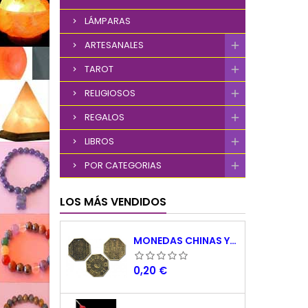
LÁMPARAS
ARTESANALES
TAROT
RELIGIOSOS
REGALOS
LIBROS
POR CATEGORIAS
LOS MÁS VENDIDOS
MONEDAS CHINAS YING YANG
Precio
0,20 €