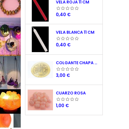
VELA ROJA 11 CM
Precio
0,40 €
VELA BLANCA 11 CM
Precio
0,40 €
COLGANTE CHAPA NACAR TETRAGRAMATON 5 CM
Precio
3,00 €
CUARZO ROSA
Precio
1,00 €