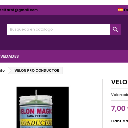
deltarot@gmail.com
E

VEDADES
ito
VELON PRO CONDUCTOR
VELO
Valorac
7,00
Cantid