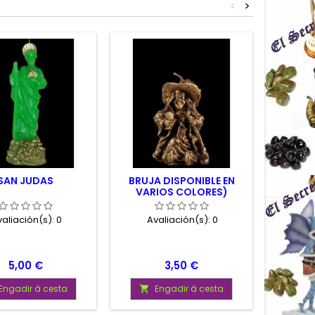
<
>
SAN JUDAS
BRUJA DISPONIBLE EN
LEGI
VARIOS COLORES)
(GRAND
aliación(s):
0
Avaliación(s):
0
Av
Prezo
Prezo
5,00 €
3,50 €
Engadir á cesta
Engadir á cesta

