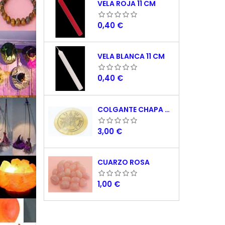
VELA ROJA 11 CM
Precio
0,40 €
VELA BLANCA 11 CM
Precio
0,40 €
COLGANTE CHAPA NACAR TETRAGRAMATON 5 CM
Precio
3,00 €
CUARZO ROSA
Precio
1,00 €