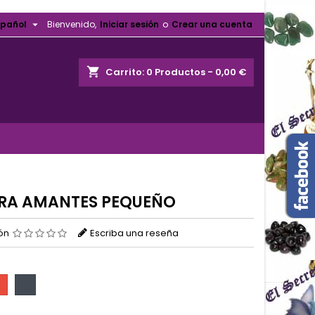

spañol
Bienvenido,
Iniciar sesión
o
Crear una cuenta
shopping_cart
Carrito:
0
Productos - 0,00 €
RA AMANTES PEQUEÑO
ión
Escriba una reseña
jo
Negro