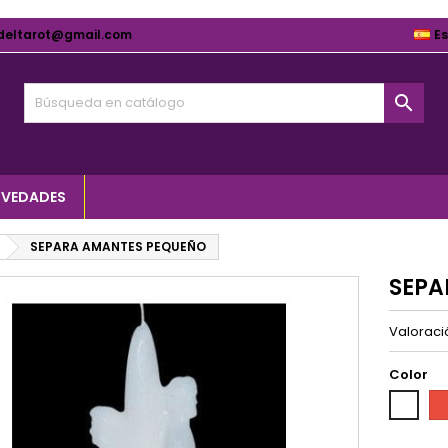
deltarot@gmail.com
E

VEDADES
SEPARA AMANTES PEQUEÑO
SEPA
Valorac
Color
Ro
Blanco