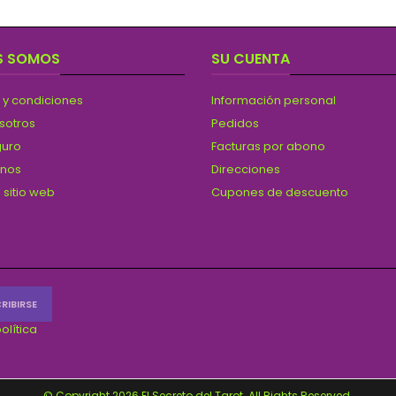
S SOMOS
SU CUENTA
 y condiciones
Información personal
sotros
Pedidos
guro
Facturas por abono
anos
Direcciones
 sitio web
Cupones de descuento
olítica
© Copyright 2026 El Secreto del Tarot. All Rights Reserved.