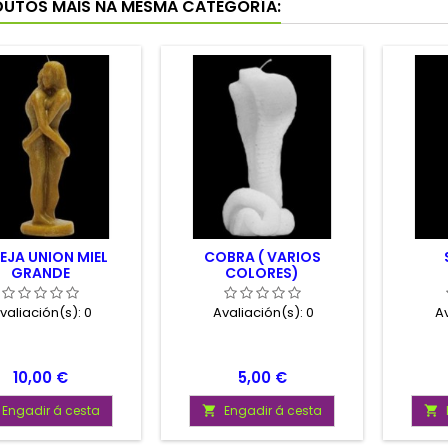
DUTOS MÁIS NA MESMA CATEGORÍA:
EJA UNION MIEL
COBRA ( VARIOS
GRANDE
COLORES)
valiación(s):
0
Avaliación(s):
0
Av
Prezo
Prezo
10,00 €
5,00 €
Engadir á cesta
Engadir á cesta

