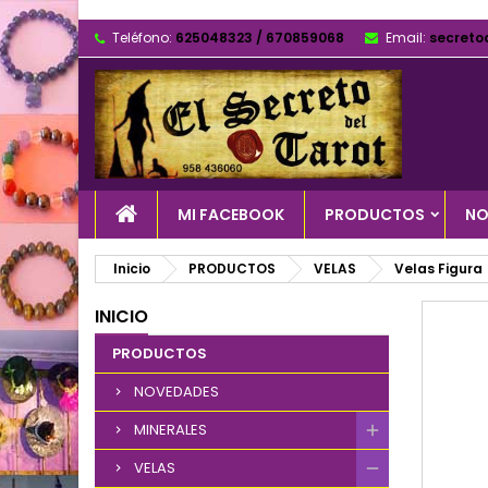
Teléfono:
625048323 / 670859068
Email:
secreto
MI FACEBOOK
PRODUCTOS
NO
Inicio
PRODUCTOS
VELAS
Velas Figura
INICIO
PRODUCTOS
NOVEDADES
MINERALES
VELAS