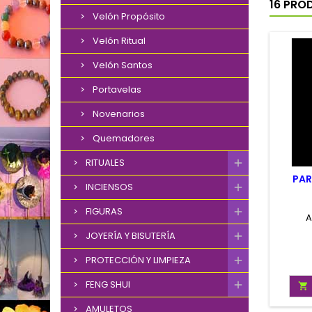
16 PRO
Velón Propósito
Velón Ritual
Velón Santos
Portavelas
Novenarios
Quemadores
RITUALES
PAR
INCIENSOS
FIGURAS
A
JOYERÍA Y BISUTERÍA
PROTECCIÓN Y LIMPIEZA
FENG SHUI

AMULETOS