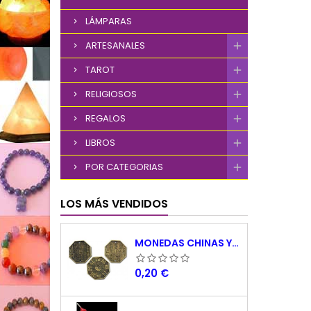
LÁMPARAS
ARTESANALES
TAROT
RELIGIOSOS
REGALOS
LIBROS
POR CATEGORIAS
LOS MÁS VENDIDOS
MONEDAS CHINAS YING YANG
Precio
0,20 €