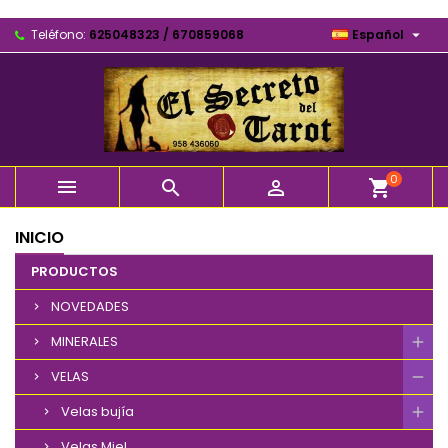

Teléfono:
625048323 / 670859068
Español
0



shopping_cart
INICIO
PRODUCTOS
NOVEDADES
MINERALES
VELAS
Velas bujía
Velas Miel