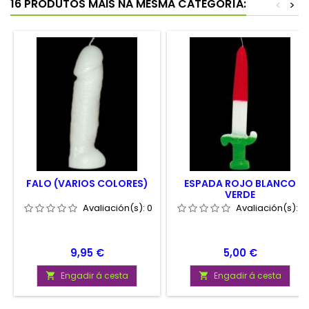
16 PRODUTOS MÁIS NA MESMA CATEGORÍA:
<
>
FALO (VARIOS COLORES)
ESPADA ROJO BLANCO
VERDE
Avaliación(s):
0
Avaliación(s):
0
Prezo
Prezo
9,95 €
5,00 €
Engadir á cesta
Engadir á cesta

