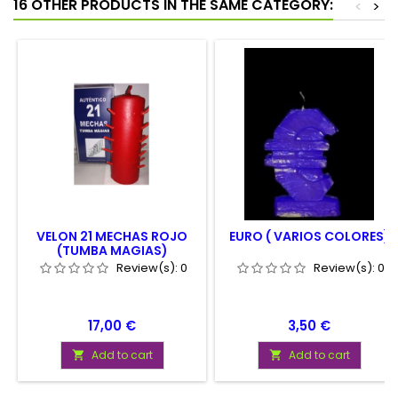
16 OTHER PRODUCTS IN THE SAME CATEGORY:
<
>
VELON 21 MECHAS ROJO
EURO ( VARIOS COLORES)
(TUMBA MAGIAS)
Review(s):
0
Review(s):
0
Price
Price
17,00 €
3,50 €
Add to cart
Add to cart

