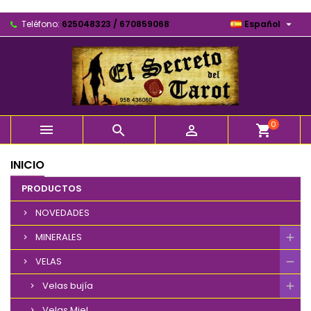

Teléfono:
625048323 / 670859068
Español
0



shopping_cart
INICIO
PRODUCTOS
NOVEDADES
MINERALES
VELAS
Velas bujía
Velas Miel