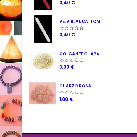
Precio
0,40 €
VELA BLANCA 11 CM
Precio
0,40 €
COLGANTE CHAPA NACAR TETRAGRAMATON 5 CM
Precio
3,00 €
CUARZO ROSA
Precio
1,00 €