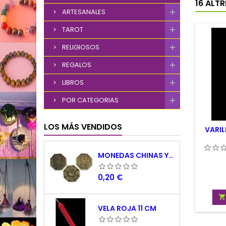
16 ALT
ARTESANALES
TAROT
RELIGIOSOS
REGALOS
LIBROS
POR CATEGORIAS
LOS MÁS VENDIDOS
VARI
MONEDAS CHINAS YING YANG
Precio
0,20 €

VELA ROJA 11 CM