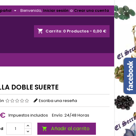

spañol
Bienvenido,
Iniciar sesión
o
Crear una cuenta
shopping_cart
Carrito:
0
Productos - 0,00 €
LLA DOBLE SUERTE
ión
Escriba una reseña
 €
Impuestos incluidos
Envío: 24/48 Horas
Añadir al carrito
ad
