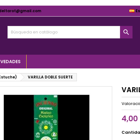
deltarot@gmail.com
E

VEDADES
(Estuche)
VARILLA DOBLE SUERTE
VARI
Valorac
4,00
Cantid