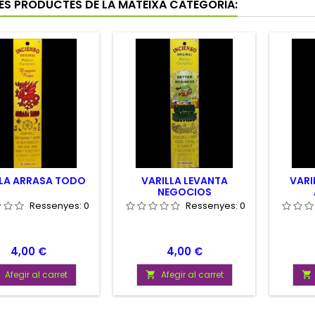
RES PRODUCTES DE LA MATEIXA CATEGORIA:
LLA ARRASA TODO
VARILLA LEVANTA
VARI
NEGOCIOS
Ressenyes:
0
Ressenyes:
0
Preu
Preu
4,00 €
4,00 €
Afegir al carret
Afegir al carret

