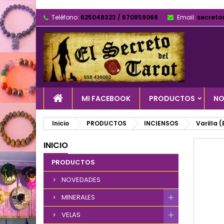
Teléfono:
625048323 / 670859068
Email:
secreto
MI FACEBOOK
PRODUCTOS
NO
Inicio
PRODUCTOS
INCIENSOS
Varilla 
INICIO
PRODUCTOS
NOVEDADES
MINERALES
VELAS