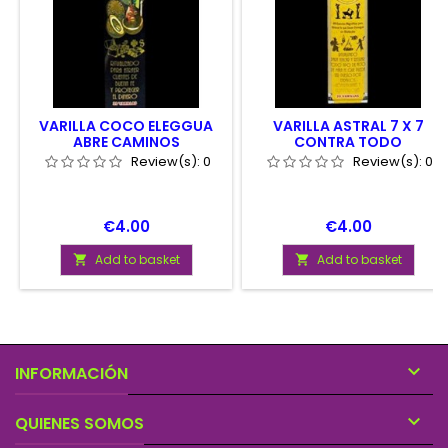
VARILLA COCO ELEGGUA
VARILLA ASTRAL 7 X 7
ABRE CAMINOS
CONTRA TODO
Review(s):
0
Review(s):
0
Price
Price
€4.00
€4.00
Add to basket
Add to basket



INFORMACIÓN

QUIENES SOMOS