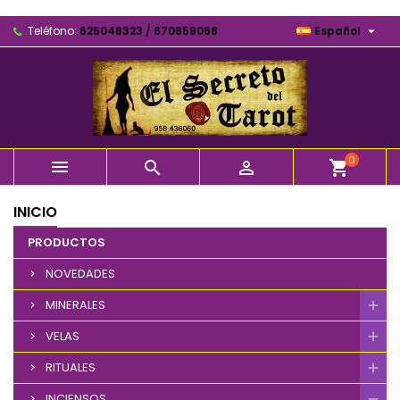

Teléfono:
625048323 / 670859068
Español
0



shopping_cart
INICIO
PRODUCTOS
NOVEDADES
MINERALES
VELAS
RITUALES
INCIENSOS