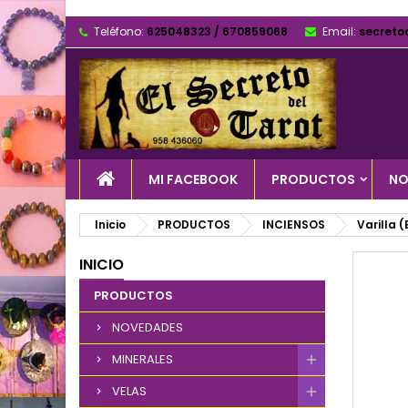
Teléfono:
625048323 / 670859068
Email:
secreto
MI FACEBOOK
PRODUCTOS
NO
Inicio
PRODUCTOS
INCIENSOS
Varilla 
INICIO
PRODUCTOS
NOVEDADES
MINERALES
VELAS