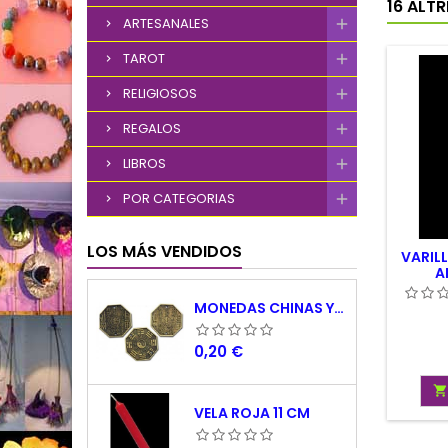
16 ALT
ARTESANALES
TAROT
RELIGIOSOS
REGALOS
LIBROS
POR CATEGORIAS
LOS MÁS VENDIDOS
VARIL
A
MONEDAS CHINAS YING YANG
Precio
0,20 €

VELA ROJA 11 CM