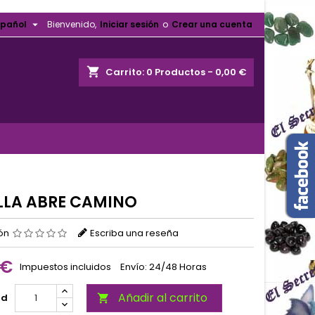

spañol
Bienvenido,
Iniciar sesión
o
Crear una cuenta
shopping_cart
Carrito:
0
Productos - 0,00 €
LLA ABRE CAMINO
ión
Escriba una reseña
 €
Impuestos incluidos
Envío: 24/48 Horas
Añadir al carrito
ad
