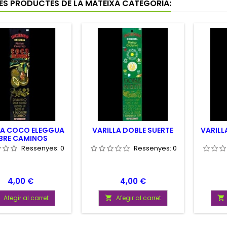
RES PRODUCTES DE LA MATEIXA CATEGORIA:
LA COCO ELEGGUA
VARILLA DOBLE SUERTE
VARIL
BRE CAMINOS
Ressenyes:
0
Ressenyes:
0
Preu
Preu
4,00 €
4,00 €
Afegir al carret
Afegir al carret

