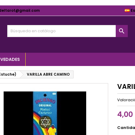
deltarot@gmail.com
E

VEDADES
(Estuche)
VARILLA ABRE CAMINO
VARI
Valorac
4,00
Cantid