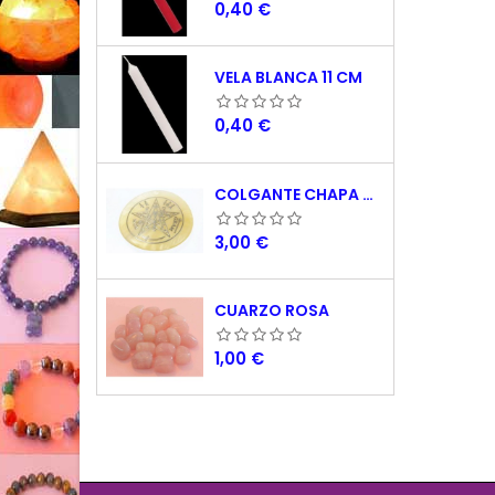
Precio
0,40 €
VELA BLANCA 11 CM
Precio
0,40 €
COLGANTE CHAPA NACAR TETRAGRAMATON 5 CM
Precio
3,00 €
CUARZO ROSA
Precio
1,00 €