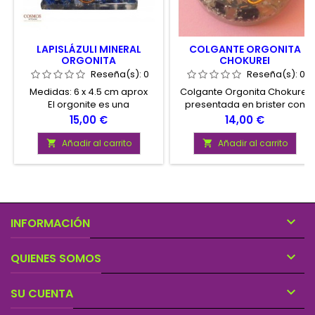
LAPISLÁZULI MINERAL
COLGANTE ORGONITA
ORGONITA
CHOKUREI
Reseña(s):
0
Reseña(s):
0
Medidas: 6 x 4.5 cm aprox
Colgante Orgonita Chokurei
El orgonite es una
presentada en brister con
combinación de metales,
cordón para colgar.
Precio
Precio
15,00 €
14,00 €
resina y cuarzo
Diámetro aproximado del
que transforma la energía
colgante 4 cm
Añadir al carrito
Añadir al carrito


negativa del entorno en
energía altamente positiva,
saludable y en perfecta
sintonía con la naturaleza.

INFORMACIÓN

QUIENES SOMOS

SU CUENTA