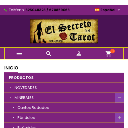

Teléfono:
625048323 / 670859068
Español
0



shopping_cart
INICIO
PRODUCTOS
NOVEDADES
MINERALES
Cantos Rodados
Péndulos
Pirámides