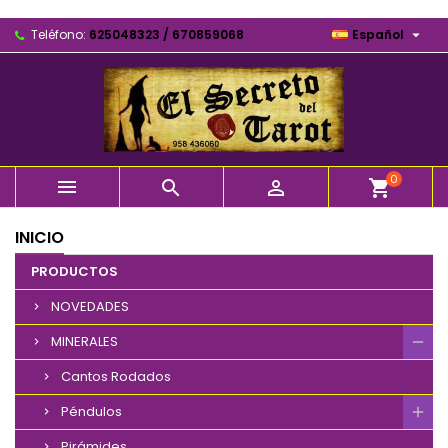

Teléfono:
625048323 / 670859068
Español
0



shopping_cart
INICIO
PRODUCTOS
NOVEDADES
MINERALES
Cantos Rodados
Péndulos
Pirámides