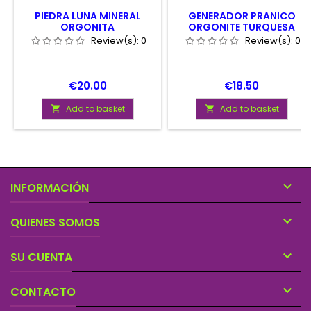
PIEDRA LUNA MINERAL
GENERADOR PRANICO
ORGONITA
ORGONITE TURQUESA
Review(s):
0
Review(s):
0
Price
Price
€20.00
€18.50
Add to basket
Add to basket



INFORMACIÓN

QUIENES SOMOS

SU CUENTA

CONTACTO