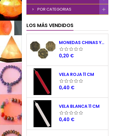
POR CATEGORIAS
LOS MÁS VENDIDOS
MONEDAS CHINAS YING YANG
Precio
0,20 €
VELA ROJA 11 CM
Precio
0,40 €
VELA BLANCA 11 CM
Precio
0,40 €