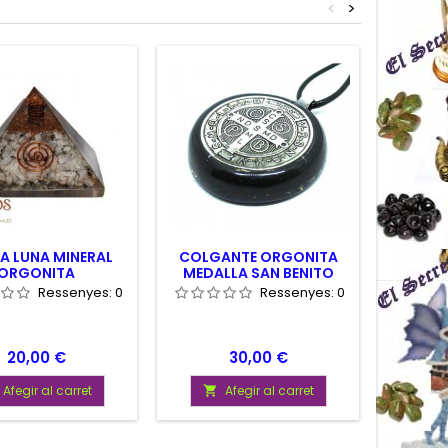
<
>
A LUNA MINERAL
COLGANTE ORGONITA
ORGO
ORGONITA
MEDALLA SAN BENITO
Ressenyes:
0
Ressenyes:
0
Preu
Preu
20,00 €
30,00 €
Afegir al carret
Afegir al carret

