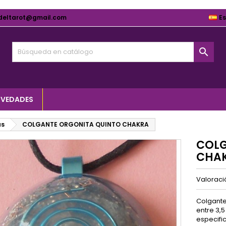
deltarot@gmail.com
E

VEDADES
as
COLGANTE ORGONITA QUINTO CHAKRA
COLG
CHA
Valorac
Colgante
entre 3,
especifi