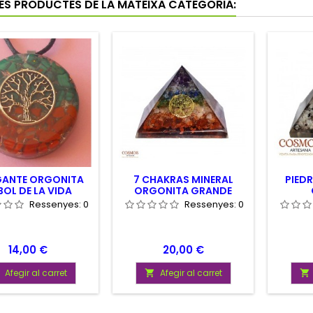
RES PRODUCTES DE LA MATEIXA CATEGORIA:
ANTE ORGONITA
7 CHAKRAS MINERAL
PIEDR
BOL DE LA VIDA
ORGONITA GRANDE
Ressenyes:
0
Ressenyes:
0
Preu
Preu
14,00 €
20,00 €
Afegir al carret
Afegir al carret

