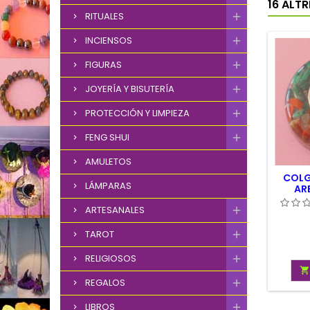
16 ALT
RITUALES
INCIENSOS
FIGURAS
JOYERÍA Y BISUTERÍA
PROTECCIÓN Y LIMPIEZA
FENG SHUI
AMULETOS
COLG
LÁMPARAS
AR
ARTESANALES
TAROT
RELIGIOSOS

REGALOS
LIBROS