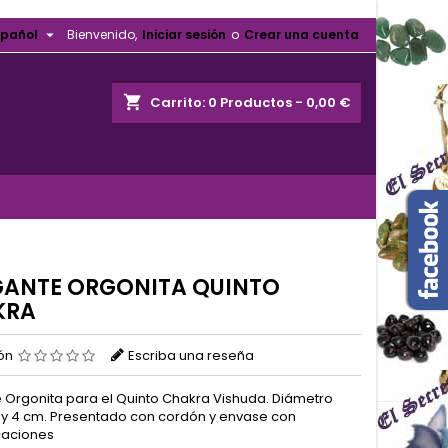

spañol
Bienvenido,
Iniciar sesión
o
Crear una cuenta
shopping_cart
Carrito:
0
Productos - 0,00 €
ANTE ORGONITA QUINTO
KRA
ión
Escriba una reseña
 Orgonita para el Quinto Chakra Vishuda. Diámetro
5 y 4 cm. Presentado con cordón y envase con
caciones