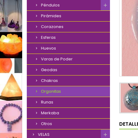
Péndulos
Pirámides
Corazones
Esferas
Huevos
Varas de Poder
Geodas
Chakras
Orgonitas
Runas
Merkaba
DETALL
Otros
VELAS