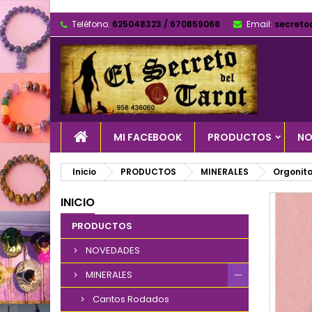
Teléfono:
625048323 / 670859068
Email:
secreto
MI FACEBOOK
PRODUCTOS
NO
Inicio
PRODUCTOS
MINERALES
Orgonit
INICIO
PRODUCTOS
NOVEDADES
MINERALES
Cantos Rodados