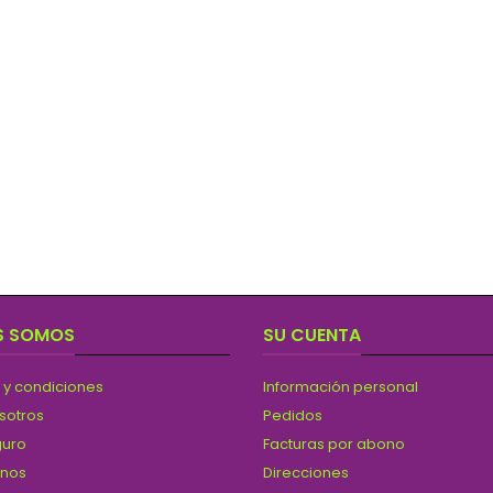
S SOMOS
SU CUENTA
 y condiciones
Información personal
sotros
Pedidos
guro
Facturas por abono
anos
Direcciones