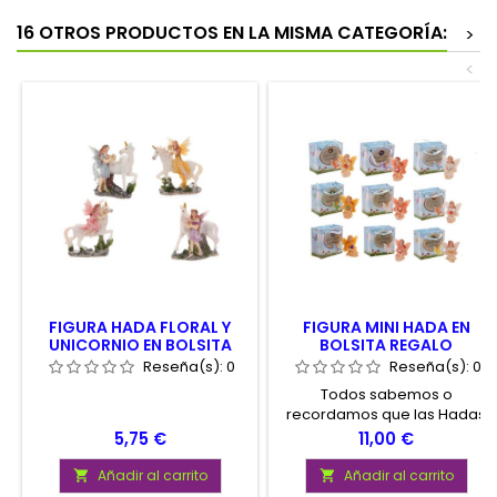
16 OTROS PRODUCTOS EN LA MISMA CATEGORÍA:
>
<
FIGURA HADA FLORAL Y
FIGURA MINI HADA EN
UNICORNIO EN BOLSITA
BOLSITA REGALO
REGALO 6X7 CM.
3.5X4X2.5 CM.
Reseña(s):
0
Reseña(s):
0
Todos sabemos o
recordamos que las Hadas
habitan generalmente entre
Precio
Precio
5,75 €
11,00 €
los árboles, bosques
misteriosos, grutas
Añadir al carrito
Añadir al carrito


encantadas, fuentes