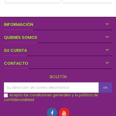
mágicas, el fondo de los
lagos... las hadas habitan en
otra dimensión, pero no está
tan lejos de la nuestra.

INFORMACIÓN

QUIENES SOMOS

SU CUENTA

CONTACTO
BOLETÍN
Acepto las condiciones generales y la política de
confidencialidad