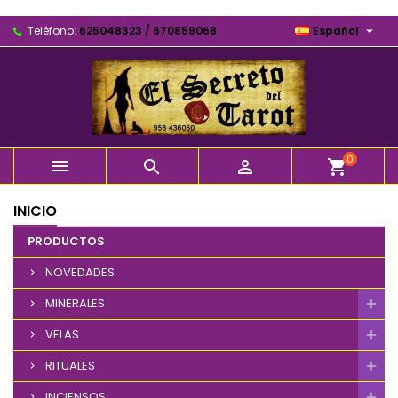

Teléfono:
625048323 / 670859068
Español
0



shopping_cart
INICIO
PRODUCTOS
NOVEDADES
MINERALES
VELAS
RITUALES
INCIENSOS