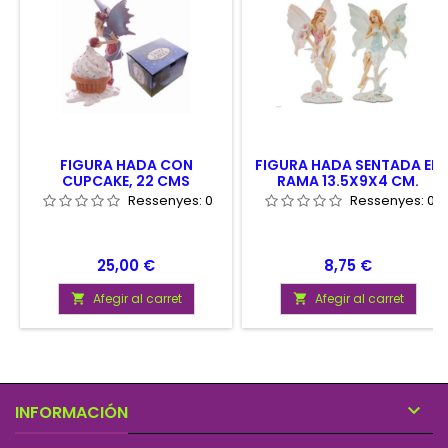
FIGURA HADA CON
FIGURA HADA SENTADA EN
CUPCAKE, 22 CMS
RAMA 13.5X9X4 CM.
Ressenyes:
0
Ressenyes:
0
Preu
Preu
25,00 €
8,75 €
Afegir al carret
Afegir al carret



INFORMACIÓN