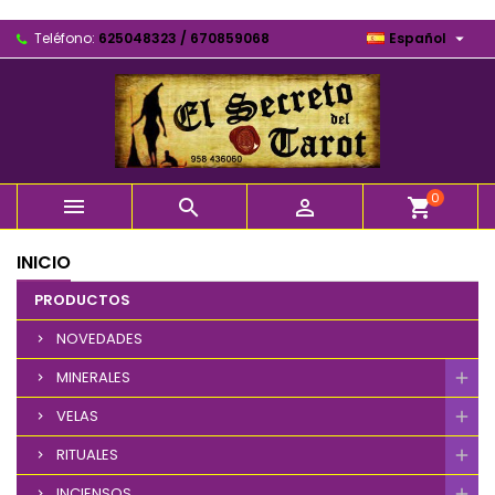

Teléfono:
625048323 / 670859068
Español
0



shopping_cart
INICIO
PRODUCTOS
NOVEDADES
MINERALES
VELAS
RITUALES
INCIENSOS