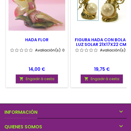
HADA FLOR
FIGURA HADA CON BOLA Y
LUZ SOLAR 21X17X22 CM.
Avaliación(s):
0
Avaliación(s):
0
Prezo
Prezo
14,00 €
19,75 €
Engadir á cesta
Engadir á cesta



INFORMACIÓN

QUIENES SOMOS