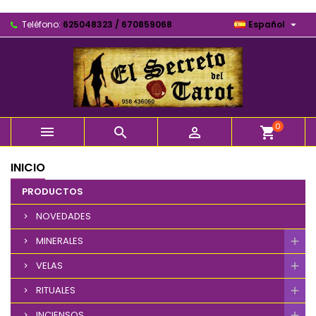

Teléfono:
625048323 / 670859068
Español
0



shopping_cart
INICIO
PRODUCTOS
NOVEDADES
MINERALES
VELAS
RITUALES
INCIENSOS