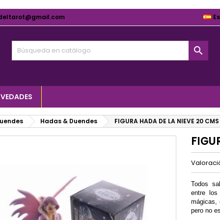
deltarot@gmail.com
E

VEDADES
Duendes
Hadas & Duendes
FIGURA HADA DE LA NIEVE 20 CMS
FIGU
Valorac
Todos sa
entre los
mágicas, 
pero no es