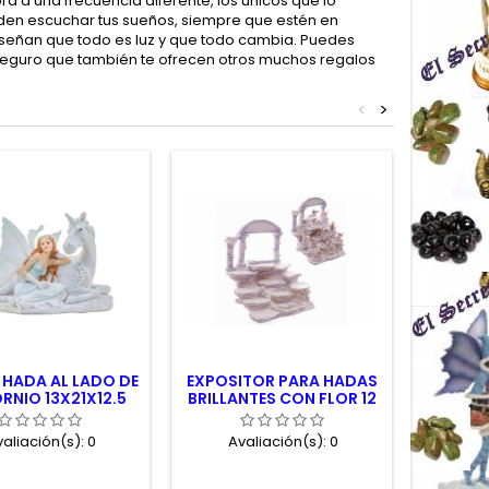
 a una frecuencia diferente, los únicos que lo
den escuchar tus sueños, siempre que estén en
nseñan que todo es luz y que todo cambia. Puedes
 y seguro que también te ofrecen otros muchos regalos
<
>
 HADA AL LADO DE
EXPOSITOR PARA HADAS
FIGU
RNIO 13X21X12.5
BRILLANTES CON FLOR 12
TRANQ
CM.
CMS
aliación(s):
0
Avaliación(s):
0
Av