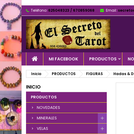
Teléfono:
625048323 / 670859068
Email:
secreto
MI FACEBOOK
PRODUCTOS
NO
Inicio
PRODUCTOS
FIGURAS
Hadas & 
INICIO
PRODUCTOS
NOVEDADES
MINERALES
VELAS