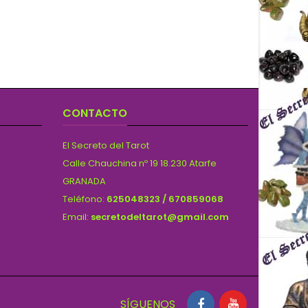
CONTACTO
El Secreto del Tarot
Calle Chauchina nº 19 18.230 Atarfe
GRANADA
Teléfono:
625048323 / 670859068
Email:
secretodeltarot@gmail.com
SÍGUENOS