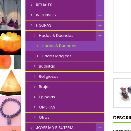
RITUALES
INCIENSOS
FIGURAS
Hadas & Duendes
Hadas & Duendes
Hadas Mágicas
Budistas
Religiosas
Brujas
Egipcias
ORISHAS
DESCRI
Otras
JOYERÍA Y BISUTERÍA