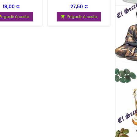
Prezo
Prezo
18,00 €
27,50 €
Engadir á cesta
Engadir á cesta

