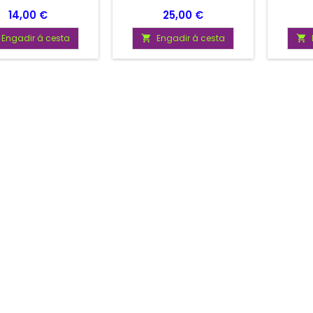
Prezo
Prezo
14,00 €
25,00 €
Engadir á cesta
Engadir á cesta

