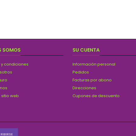
S SOMOS
SU CUENTA
 y condiciones
Información personal
sotros
Pedidos
guro
Facturas por abono
anos
Direcciones
 sitio web
Cupones de descuento