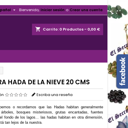

spañol
Bienvenido,
Iniciar sesión
o
Crear una cuenta
shopping_cart
Carrito:
0
Productos - 0,00 €
RA HADA DE LA NIEVE 20 CMS
ión
Escriba una reseña
bemos o recordamos que las Hadas habitan generalmente
 árboles, bosques misteriosos, grutas encantadas, fuentes
el fondo de los lagos... las hadas habitan en otra dimensión,
tá tan lejos de la nuestra.