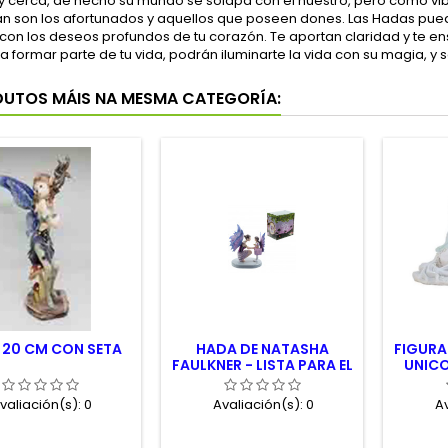
 cerca, de hecho su mundo se solapa con el nuestro, pero como vibra
an son los afortunados y aquellos que poseen dones. Las Hadas pue
con los deseos profundos de tu corazón. Te aportan claridad y te e
s a formar parte de tu vida, podrán iluminarte la vida con su magia,
DUTOS MÁIS NA MESMA CATEGORÍA:
 20 CM CON SETA
HADA DE NATASHA
FIGURA
FAULKNER - LISTA PARA EL
UNICO
COLE
valiación(s):
0
Avaliación(s):
0
Av