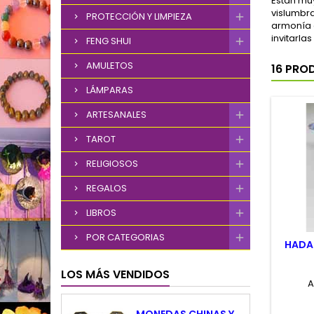
Están muy
vislumbr
PROTECCIÓN Y LIMPIEZA
armonía 
invitarla
FENG SHUI
AMULETOS
16 PRO
LÁMPARAS
ARTESANALES
TAROT
RELIGIOSOS
REGALOS
LIBROS
POR CATEGORIAS
HADA
LOS MÁS VENDIDOS
A