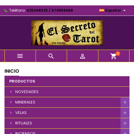

Teléfono:
625048323 / 670859068
Español
0



shopping_cart
INICIO
PRODUCTOS
NOVEDADES
MINERALES
VELAS
RITUALES
INCIENSOS