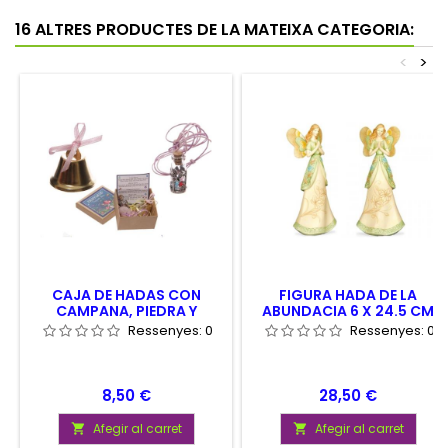
16 ALTRES PRODUCTES DE LA MATEIXA CATEGORIA:
<
>
CAJA DE HADAS CON
FIGURA HADA DE LA
CAMPANA, PIEDRA Y
ABUNDACIA 6 X 24.5 CM
COLGANTE
Ressenyes:
0
Ressenyes:
0
Preu
Preu
8,50 €
28,50 €
Afegir al carret
Afegir al carret

