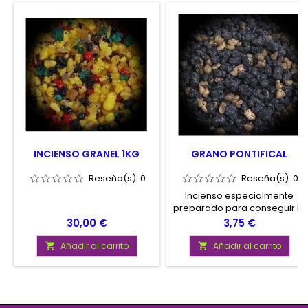
INCIENSO GRANEL 1KG
GRANO PONTIFICAL
Reseña(s):
0
Reseña(s):
0
Incienso especialmente
preparado para conseguir la
purificación y fomentar la
Precio
Precio
30,00 €
3,75 €
oración. 20 - 30 gramos
Añadir al carrito
Añadir al carrito

