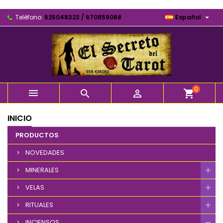

Teléfono:
625048323 / 670859068
Español
0



shopping_cart
INICIO
PRODUCTOS
NOVEDADES
MINERALES
VELAS
RITUALES
INCIENSOS