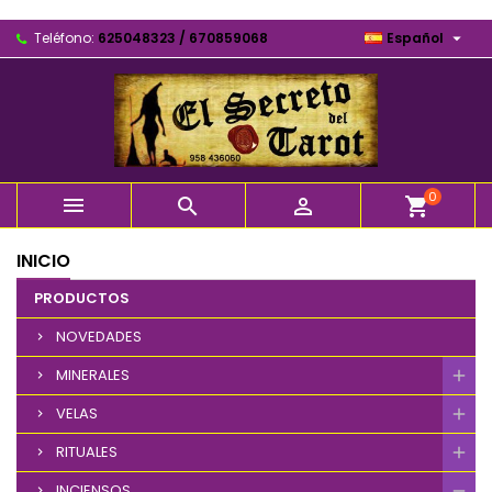

Teléfono:
625048323 / 670859068
Español
0



shopping_cart
INICIO
PRODUCTOS
NOVEDADES
MINERALES
VELAS
RITUALES
INCIENSOS