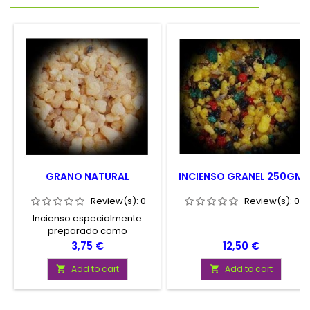
GRANO NATURAL
INCIENSO GRANEL 250GM
Review(s):
0
Review(s):
0
Incienso especialmente
preparado como
revitalizante, despeje mental,
Price
Price
3,75 €
12,50 €
clarificador, relajante ideal
en la meditación,
Add to cart
Add to cart


estabilizador emocional. 20 -
30 gramos