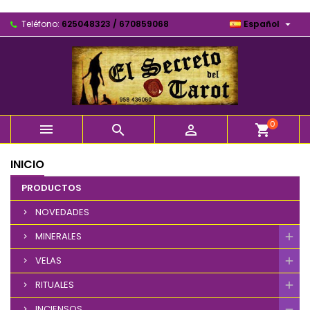

Teléfono:
625048323 / 670859068
Español
0



shopping_cart
INICIO
PRODUCTOS
NOVEDADES
MINERALES
VELAS
RITUALES
INCIENSOS