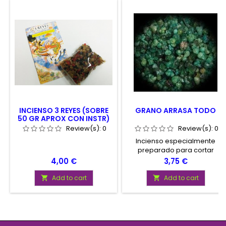
INCIENSO 3 REYES (SOBRE
GRANO ARRASA TODO
50 GR APROX CON INSTR)
Review(s):
0
Review(s):
0
Incienso especialmente
preparado para cortar
trabajos de magia negra,
Price
Price
4,00 €
3,75 €
puesto en la persona o
víctima dañada, resolviendo
Add to cart
Add to cart


así cualquier problema por
más fuerte que este sea. 20 -
30 gramos