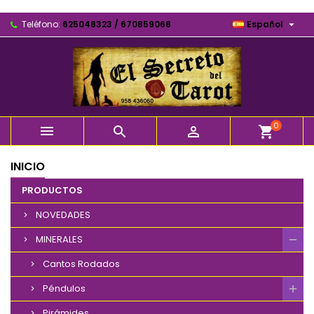

Teléfono:
625048323 / 670859068
Español
0



shopping_cart
INICIO
PRODUCTOS
NOVEDADES
MINERALES
Cantos Rodados
Péndulos
Pirámides