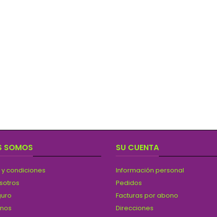
S SOMOS
SU CUENTA
 y condiciones
Información personal
sotros
Pedidos
guro
Facturas por abono
anos
Direcciones