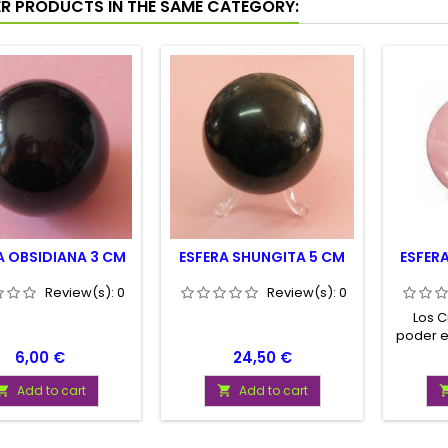
ER PRODUCTS IN THE SAME CATEGORY:
A OBSIDIANA 3 CM
ESFERA SHUNGITA 5 CM
ESFER
Review(s):
0
Review(s):
0
Los C
poder e
Pos
Price
Price
6,00 €
24,50 €
capac
energ
Add to cart
Add to cart


piedras
para 