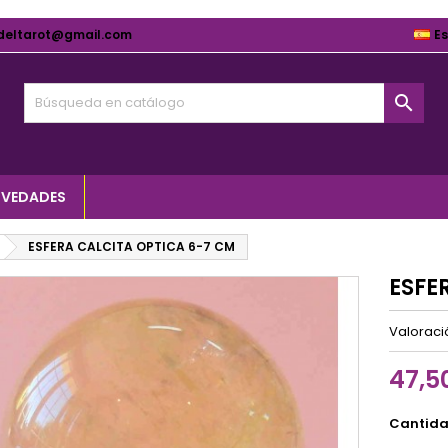
deltarot@gmail.com
E

VEDADES
ESFERA CALCITA OPTICA 6-7 CM
ESFE
Valorac
47,5
Cantid