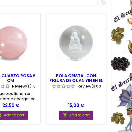
<
>
A CUARZO ROSA 6
BOLA CRISTAL CON
ESFERA
CM
FIGURA DE QUAN YIN EN EL
INTERIOR 5 CM. CON
Review(s):
0
Review(s):
0
PEANA
uarzos tienen un
norme energetico.
een incluso la
Price
Price
22,50 €
15,00 €
idad de recargar
eticamente otras
Add to cart
Add to cart


. De hecho se usan
limpieza de otros
minerales