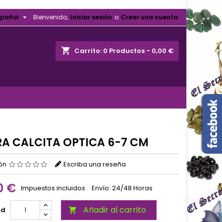

spañol
Bienvenido,
Iniciar sesión
o
Crear una cuenta
shopping_cart
Carrito:
0
Productos - 0,00 €
RA CALCITA OPTICA 6-7 CM
ión
Escriba una reseña
0 €
Impuestos incluidos
Envío: 24/48 Horas
Añadir al carrito
ad
