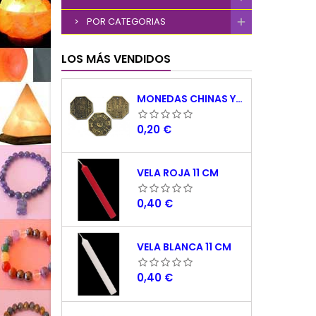
POR CATEGORIAS
LOS MÁS VENDIDOS
MONEDAS CHINAS YING YANG
Precio
0,20 €
VELA ROJA 11 CM
Precio
0,40 €
VELA BLANCA 11 CM
Precio
0,40 €