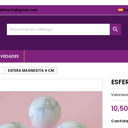
deltarot@gmail.com
E

VEDADES
ESFERA MAGNESITA 4 CM
ESFE
Valorac
10,5
Cantid