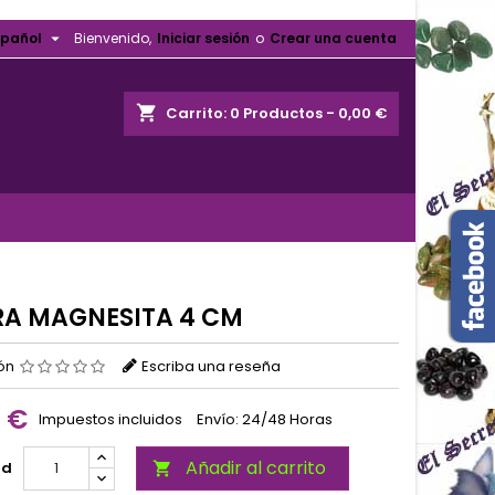

spañol
Bienvenido,
Iniciar sesión
o
Crear una cuenta
shopping_cart
Carrito:
0
Productos - 0,00 €
RA MAGNESITA 4 CM
ión
Escriba una reseña
0 €
Impuestos incluidos
Envío: 24/48 Horas
Añadir al carrito
ad
