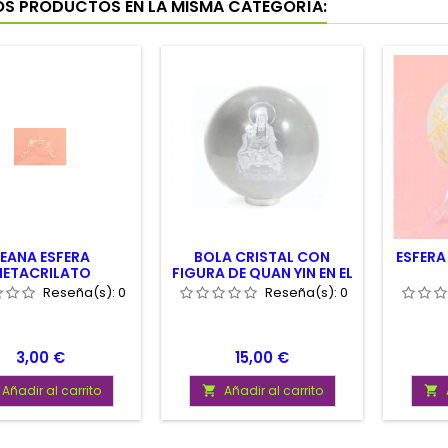
OS PRODUCTOS EN LA MISMA CATEGORÍA:
EANA ESFERA
BOLA CRISTAL CON
ESFER
ETACRILATO
FIGURA DE QUAN YIN EN EL
INTERIOR 5 CM. CON
Reseña(s):
0
Reseña(s):
0
PEANA
Precio
Precio
3,00 €
15,00 €
Añadir al carrito
Añadir al carrito

