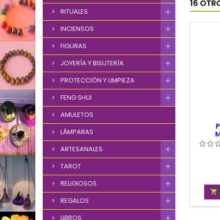
16 OTR
RITUALES
INCIENSOS
FIGURAS
JOYERÍA Y BISUTERÍA
PROTECCIÓN Y LIMPIEZA
FENG SHUI
AMULETOS
P
LÁMPARAS
M
ARTESANALES
TAROT
RELIGIOSOS

REGALOS
LIBROS