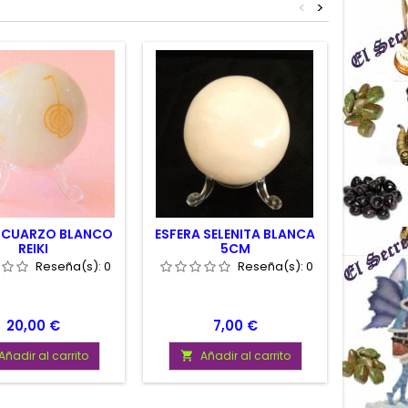
<
>
A CUARZO BLANCO
ESFERA SELENITA BLANCA
ESFERA
REIKI
5CM
Reseña(s):
0
Reseña(s):
0
Precio
Precio
20,00 €
7,00 €
Añadir al carrito
Añadir al carrito
A

