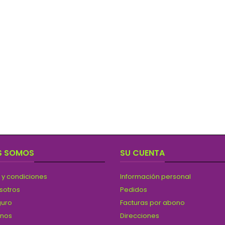
S SOMOS
SU CUENTA
 y condiciones
Información personal
sotros
Pedidos
guro
Facturas por abono
anos
Direcciones