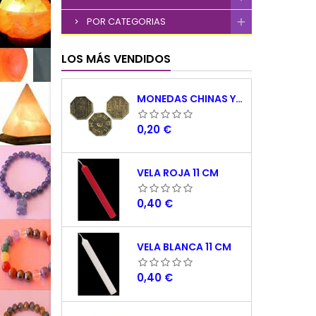
POR CATEGORIAS
LOS MÁS VENDIDOS
MONEDAS CHINAS YING YANG
Precio
0,20 €
VELA ROJA 11 CM
Precio
0,40 €
VELA BLANCA 11 CM
Precio
0,40 €