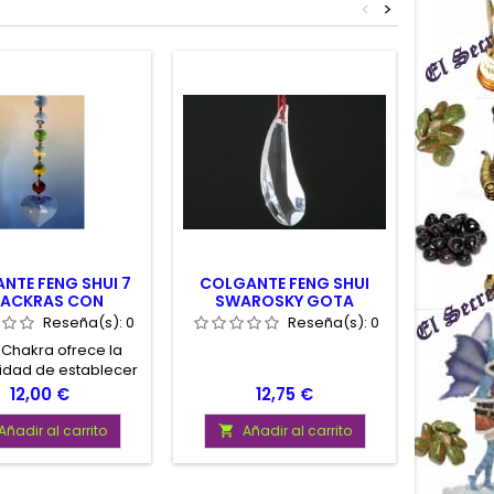
<
>
NTE FENG SHUI 7
COLGANTE FENG SHUI
COLGA
ACKRAS CON
SWAROSKY GOTA
SWA
ZON FACETEADA
CRISTAL 50 MM
AMA
Reseña(s):
0
Reseña(s):
0
Chakra ofrece la
idad de establecer
elación fundada y
Precio
Precio
12,00 €
12,75 €
facer un profundo
o humano. Cada
Añadir al carrito
Añadir al carrito
A


ncia nos brinda el
o de cierto poder,
al realza nuestra