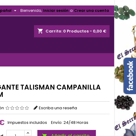

spañol
Bienvenido,
Iniciar sesión
o
Crear una cuenta
shopping_cart
Carrito:
0
Productos - 0,00 €
ANTE TALISMAN CAMPANILLA
M
ión
Escriba una reseña
 €
Impuestos incluidos
Envío: 24/48 Horas
Añadir al carrito
ad