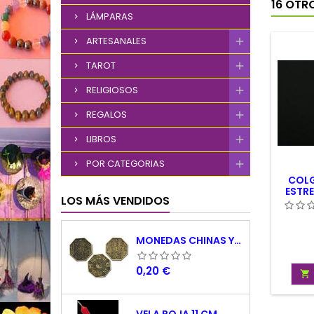
16 OTR
LÁMPARAS
ARTESANALES
TAROT
RELIGIOSOS
REGALOS
LIBROS
POR CATEGORIAS
COLG
ESTRE
LOS MÁS VENDIDOS
MONEDAS CHINAS YING YANG
Precio
0,20 €
