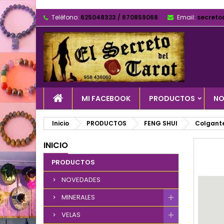
Teléfono:
625048323 / 670859068
Email:
secreto
MI FACEBOOK
PRODUCTOS
NO
Inicio
PRODUCTOS
FENG SHUI
Colgant
INICIO
PRODUCTOS
NOVEDADES
MINERALES
VELAS