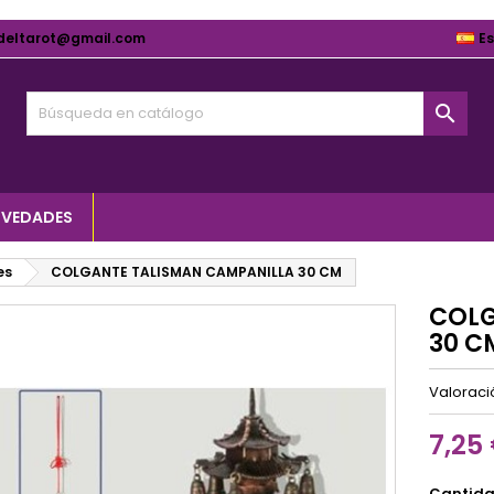
deltarot@gmail.com
E

VEDADES
es
COLGANTE TALISMAN CAMPANILLA 30 CM
COLG
30 C
Valorac
7,25
Cantid