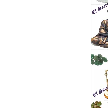
encia humana en el
laneta Tierra.