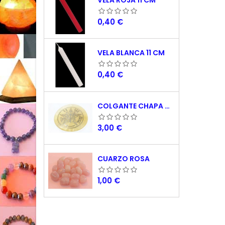
VELA ROJA 11 CM
Precio
0,40 €
VELA BLANCA 11 CM
Precio
0,40 €
COLGANTE CHAPA NACAR TETRAGRAMATON 5 CM
Precio
3,00 €
CUARZO ROSA
Precio
1,00 €