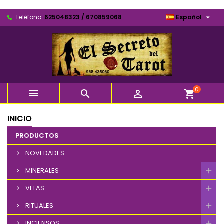

Teléfono:
625048323 / 670859068
Español
0



shopping_cart
INICIO
PRODUCTOS
NOVEDADES
MINERALES
VELAS
RITUALES
INCIENSOS