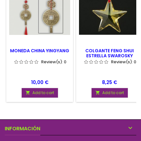
MONEDA CHINA YINGYANG
COLGANTE FENG SHUI
ESTRELLA SWAROSKY
AMARILLA 40 MM
Review(s):
0
Review(s):
0
Price
Price
10,00 €
8,25 €
Add to cart
Add to cart



INFORMACIÓN