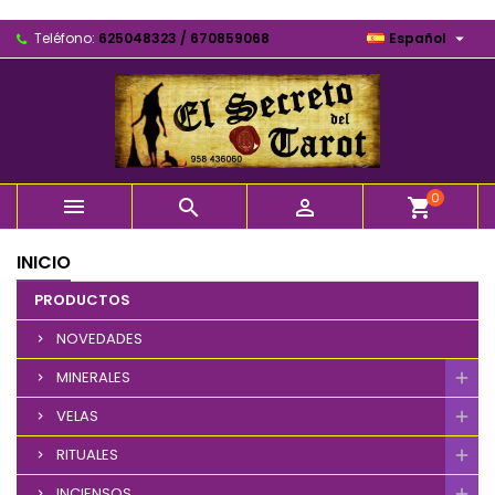

Teléfono:
625048323 / 670859068
Español
0



shopping_cart
INICIO
PRODUCTOS
NOVEDADES
MINERALES
VELAS
RITUALES
INCIENSOS