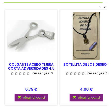
<
>
COLGANTE ACERO TIJERA
BOTELLITA DE LOS DESEOS
CORTA ADVERSIDADES 4.5
CM
Ressenyes:
0
Ressenyes:
0
Preu
Preu
6,75 €
4,00 €
Afegir al carret
Afegir al carret

