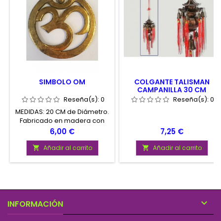
SIMBOLO OM
COLGANTE TALISMAN
CAMPANILLA 30 CM
Reseña(s):
0
Reseña(s):
0
MEDIDAS: 20 CM de Diámetro.
Fabricado en madera con
una muy buena imitacion a
Precio
Precio
6,00 €
7,25 €
metal. Colores variados
Añadir al carrito
Añadir al carrito



INFORMACIÓN