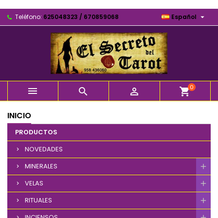

Teléfono:
625048323 / 670859068
Español
0



shopping_cart
INICIO
PRODUCTOS
NOVEDADES
MINERALES
VELAS
RITUALES
INCIENSOS