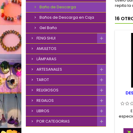
Úselo dur
repita la
Baño de Descarga
Baños de Descarga en Caja
16 OTR
Gel Baño
FENG SHUI
AMULETOS
LÁMPARAS
ARTESANALES
TAROT
RELIGIOSOS
DE
REGALOS
LIBROS
E
especi
POR CATEGORIAS
para me
sexua
