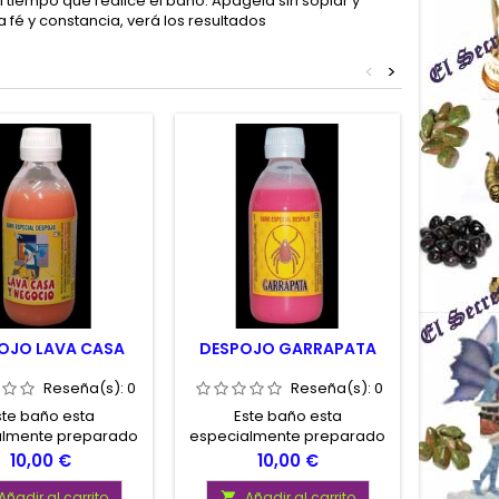
 tiempo que realice el baño. Apágela sin soplar y
 fé y constancia, verá los resultados
<
>
OJO LAVA CASA
DESPOJO GARRAPATA
DESPO
Reseña(s):
0
Reseña(s):
0
ste baño esta
Este baño esta
Es
almente preparado
especialmente preparado
especia
limpiar su casa o
para reforzar los rituales de
para at
Precio
Precio
10,00 €
10,00 €
 de negatividad, y
amarre de pareja.
Suer
nfluencias del bajo
Añadir al carrito
Añadir al carrito
A

