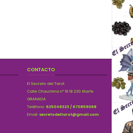
CONTACTO
El Secreto del Tarot
Calle Chauchina nº 19 18.230 Atarfe
GRANADA
Teléfono:
625048323 / 670859068
Email:
secretodeltarot@gmail.com