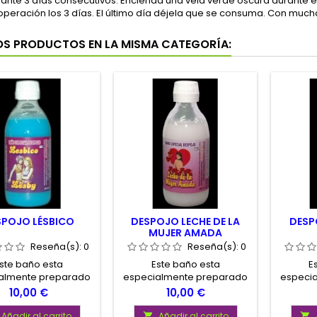
ante 3 días consecutivos. Encienda una vela verde oscura durante el
 operación los 3 días. El último día déjela que se consuma. Con mucha
OS PRODUCTOS EN LA MISMA CATEGORÍA:
SPOJO LÉSBICO
DESPOJO LECHE DE LA
DESP
MUJER AMADA
Reseña(s):
0
Reseña(s):
0
ste baño esta
Este baño esta
E
almente preparado
especialmente preparado
especi
jorar las relaciones
para mejorar las relaciones
para 
Precio
Precio
10,00 €
10,00 €
les con su pareja.
sexuales con su pareja.
negocio
malas i
Añadir al carrito
Añadir al carrito

