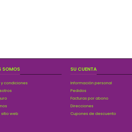
S SOMOS
SU CUENTA
 y condiciones
Información personal
sotros
Pedidos
guro
Facturas por abono
anos
Direcciones
 sitio web
Cupones de descuento