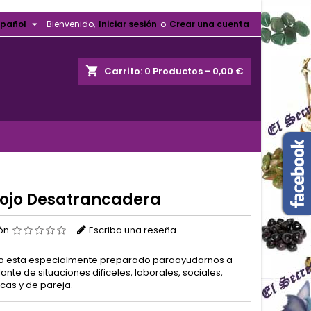

spañol
Bienvenido,
Iniciar sesión
o
Crear una cuenta
shopping_cart
Carrito:
0
Productos - 0,00 €
ojo Desatrancadera
ión
Escriba una reseña
o esta especialmente preparado paraayudarnos a
lante de situaciones dificeles, laborales, sociales,
as y de pareja.