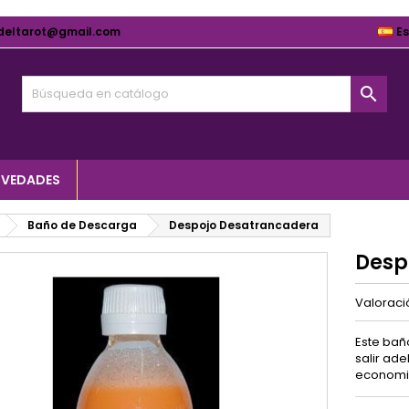
deltarot@gmail.com
E

VEDADES
Baño de Descarga
Despojo Desatrancadera
Desp
Valorac
Este bañ
salir ade
economic