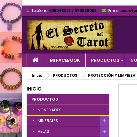
Teléfono:
625048323 / 670859068
Email:
secreto
MI FACEBOOK
PRODUCTOS
NO
Inicio
PRODUCTOS
PROTECCIÓN Y LIMPIEZA
INICIO
PRODUCTOS
NOVEDADES
MINERALES
VELAS