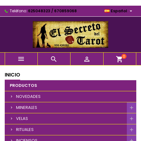

Teléfono:
625048323 / 670859068
Español
0



shopping_cart
INICIO
PRODUCTOS
NOVEDADES
MINERALES
VELAS
RITUALES
INCIENSOS