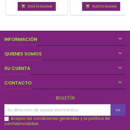
suerte y fortuna.
su negocio, asi como crear
armonian entre el personal.
Add to basket
Add to basket



INFORMACIÓN

QUIENES SOMOS

SU CUENTA

CONTACTO
BOLETÍN
Acepto las condiciones generales y la política de
confidencialidad