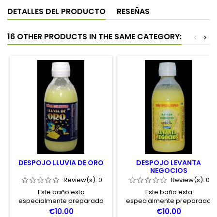
DETALLES DEL PRODUCTO
RESEÑAS
16 OTHER PRODUCTS IN THE SAME CATEGORY:
<
>
DESPOJO LLUVIA DE ORO
DESPOJO LEVANTA
NEGOCIOS
Review(s):
0
Review(s):
0
Este baño esta
Este baño esta
especialmente preparado
especialmente preparado
para atraer la riquezas, la
para mejorar las ventas en
Price
Price
€10.00
€10.00