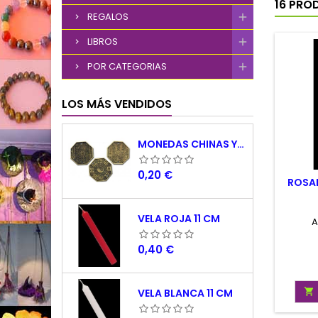
16 PRO
REGALOS
LIBROS
POR CATEGORIAS
LOS MÁS VENDIDOS
MONEDAS CHINAS YING YANG
Precio
0,20 €
ROSA
VELA ROJA 11 CM
A
Precio
0,40 €

VELA BLANCA 11 CM