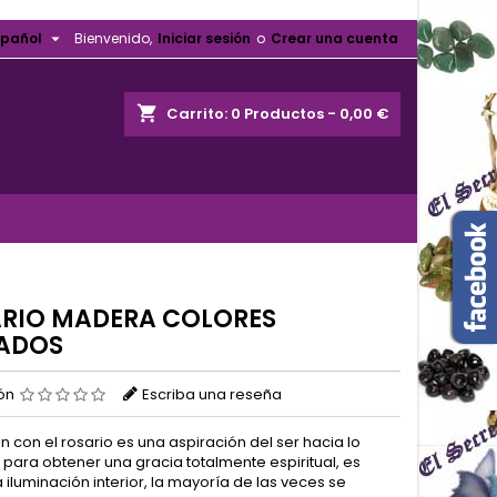

spañol
Bienvenido,
Iniciar sesión
o
Crear una cuenta
shopping_cart
Carrito:
0
Productos - 0,00 €
RIO MADERA COLORES
ADOS
ión
Escriba una reseña
n con el rosario es una aspiración del ser hacia lo
 para obtener una gracia totalmente espiritual, es
 iluminación interior, la mayoría de las veces se