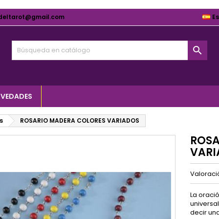
deltarot@gmail.com
E

VEDADES
s
ROSARIO MADERA COLORES VARIADOS
ROSA
VARI
Valorac
La oració
universal
decir una