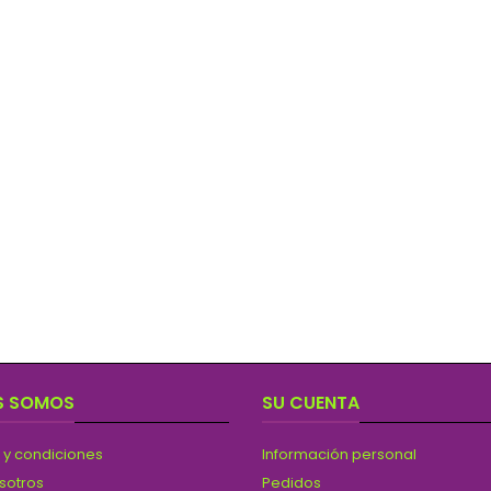
S SOMOS
SU CUENTA
 y condiciones
Información personal
sotros
Pedidos