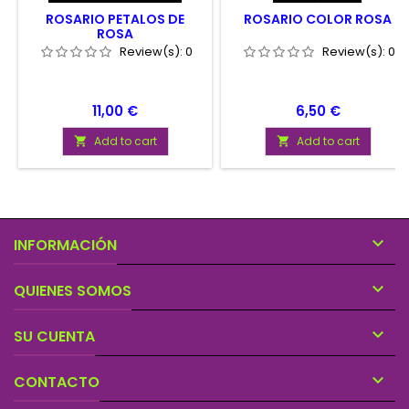
ROSARIO PETALOS DE
ROSARIO COLOR ROSA
ROSA
Review(s):
0
Review(s):
0
Price
Price
11,00 €
6,50 €
Add to cart
Add to cart



INFORMACIÓN

QUIENES SOMOS

SU CUENTA

CONTACTO