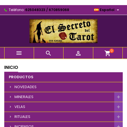

Teléfono:
625048323 / 670859068
Español
0



shopping_cart
INICIO
PRODUCTOS
NOVEDADES
MINERALES
VELAS
RITUALES
INCIENSOS