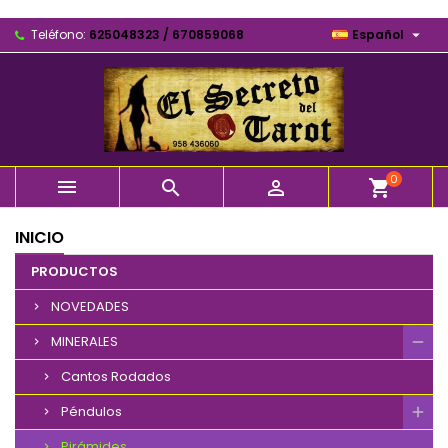

Teléfono:
625048323 / 670859068
Español
0



shopping_cart
INICIO
PRODUCTOS
NOVEDADES
MINERALES
Cantos Rodados
Péndulos
Pirámides