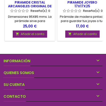
PIRAMIDE CRISTAL
PIRAMIDE JOYERO
ARCANGELES ORIGINAL DE
17X17X25
MEXICO
Reseña(s):
0
Reseña(s):
0
Dimensiones 95X85 mms. La
Pirámide de madera pintada
pirámide sirve para
para guardar tus joyas o tus
potenciar cualquier tipo de
amuletos mas preciados
Precio
Precio
25,00 €
17,00 €
ritual, conseguir que algo o
Medidas 17 x 17 x 25 cm
una situación se alargue y
Añadir al carrito
Añadir al carrito


como potenciador
energético.

INFORMACIÓN

QUIENES SOMOS

SU CUENTA

CONTACTO