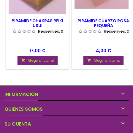
PIRAMIDE CHAKRAS REIKI
PIRAMIDE CUARZO ROSA
USUI
PEQUEÑA
Ressenyes:
0
Ressenyes:
0
Preu
Preu
17,00 €
4,00 €
Afegir al carret
Afegir al carret



INFORMACIÓN

QUIENES SOMOS

SU CUENTA