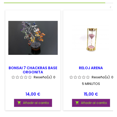
<
BONSAI 7 CHACKRAS BASE
RELOJ ARENA
ORGONITA
Reseña(s):
0
Reseña(s):
0
5 MINUTOS
Precio
Precio
14,00 €
15,00 €
Añadir al carrito
Añadir al carrito

