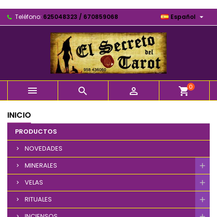

Teléfono:
625048323 / 670859068
Español
0



shopping_cart
INICIO
PRODUCTOS
NOVEDADES
MINERALES
VELAS
RITUALES
INCIENSOS