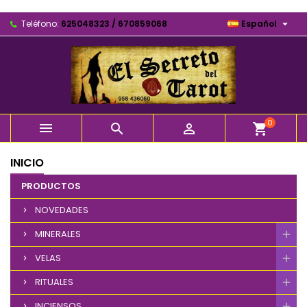

Teléfono:
625048323 / 670859068
Español
0



shopping_cart
INICIO
PRODUCTOS
NOVEDADES
MINERALES
VELAS
RITUALES
INCIENSOS