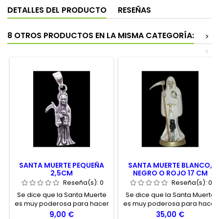
DETALLES DEL PRODUCTO
RESEÑAS
8 OTROS PRODUCTOS EN LA MISMA CATEGORÍA:
>
<
SANTA MUERTE PEQUEÑA
SANTA MUERTE BLANCO,
2,5CM
NEGRO O ROJO 17 CM
Reseña(s):
0
Reseña(s):
0
Se dice que la Santa Muerte
Se dice que la Santa Muerte
es muy poderosa para hacer
es muy poderosa para hacer
favores a quien sabe
favores a quien sabe
Precio
Precio
9,00 €
35,00 €