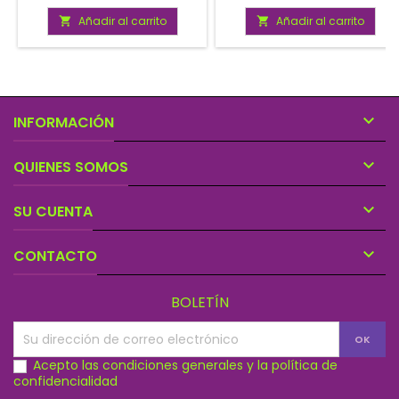
solicitárselos, así quienes las
solicitárselos, así quienes las
compran puedan obtener
compran puedan obtener
Añadir al carrito
Añadir al carrito


favores, como son dinero,
favores, como son dinero,
prestigio, protección, salud y
prestigio, protección, salud y
bienestar para los familiares
bienestar para los familiares
de sus seguidores, sin juzgar
de sus seguidores, sin juzgar
las obras, sino la devoción
las obras, sino la devoción
de sus seguidores.
de sus seguidores.

INFORMACIÓN

QUIENES SOMOS

SU CUENTA

CONTACTO
BOLETÍN
Acepto las condiciones generales y la política de
confidencialidad