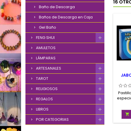
16 OTR
Baño de Descarga
Baños de Descarga en Caja
Gel Baño
FENG SHUI
AMULETOS
LÁMPARAS
ARTESANALES
JAB
TAROT
RELIGIOSOS
Pastill
especi
REGALOS
para 
elimina
LIBROS
se 

POR CATEGORIAS