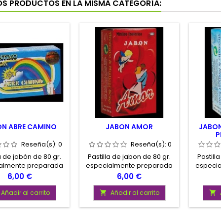
OS PRODUCTOS EN LA MISMA CATEGORÍA:
ON ABRE CAMINO
JABON AMOR
JABON
P
Reseña(s):
0
Reseña(s):
0
a de jabón de 80 gr.
Pastilla de jabon de 80 gr.
Pastill
almente preparada
especialmente preparada
especi
abrir los caminos y
para atraer el amor,
para at
Precio
Precio
6,00 €
6,00 €
r los obstáculos que
fomentar la unón de
trabajo,
crucen en tu vida
parejas y la atracción
amor 
Añadir al carrito
Añadir al carrito


todo m