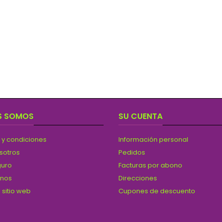
S SOMOS
SU CUENTA
 y condiciones
Información personal
sotros
Pedidos
guro
Facturas por abono
anos
Direcciones
 sitio web
Cupones de descuento