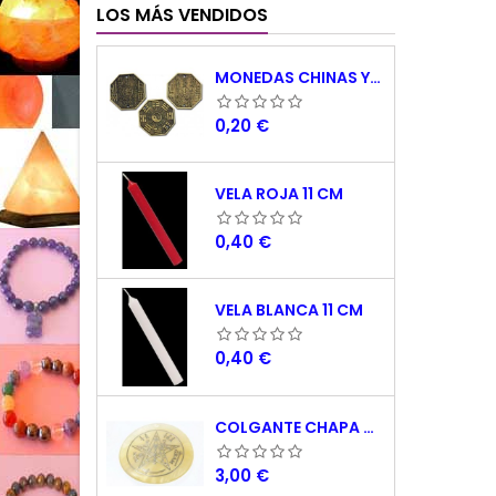
LOS MÁS VENDIDOS
MONEDAS CHINAS YING YANG
Precio
0,20 €
VELA ROJA 11 CM
Precio
0,40 €
VELA BLANCA 11 CM
Precio
0,40 €
COLGANTE CHAPA NACAR TETRAGRAMATON 5 CM
Precio
3,00 €