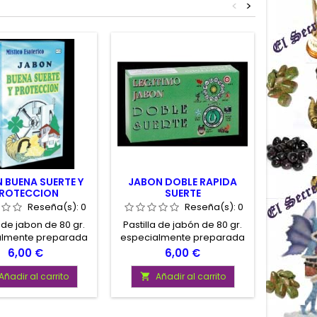
<
>
 BUENA SUERTE Y
JABON DOBLE RAPIDA
JABON
ROTECCION
SUERTE
Reseña(s):
0
Reseña(s):
0
a de jabon de 80 gr.
Pastilla de jabón de 80 gr.
Pastilla
almente preparada
especialmente preparada
especia
raer la suerte en el
para atraer la suerte en el
para prot
Precio
Precio
6,00 €
6,00 €
 en el dinero, en el
amor, la salud, el trabajo, el
daño e
y protegernos de
dinero y los juegos de azar
persona,
Añadir al carrito
Añadir al carrito
A


al que nos quieran
realizar