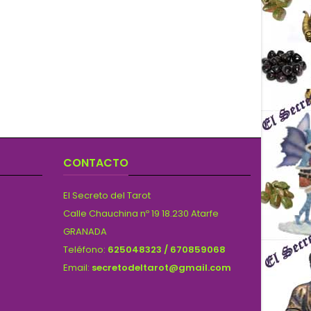
CONTACTO
El Secreto del Tarot
Calle Chauchina nº 19 18.230 Atarfe
GRANADA
Teléfono:
625048323 / 670859068
Email:
secretodeltarot@gmail.com