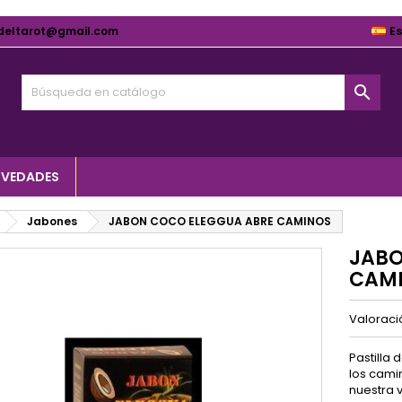
deltarot@gmail.com
E

VEDADES
Jabones
JABON COCO ELEGGUA ABRE CAMINOS
JABO
CAM
Valorac
Pastilla
los cami
nuestra v