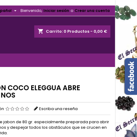

spañol
Bienvenido,
Iniciar sesión
o
Crear una cuenta
shopping_cart
Carrito:
0
Productos - 0,00 €
N COCO ELEGGUA ABRE
INOS
ión
Escriba una reseña
 de jabon de 80 gr. especialmente preparada para abrir
nos y despejar todos los obstáculos que se crucen en
ida.