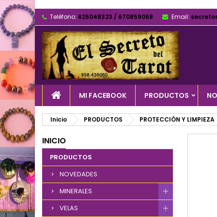
Teléfono:
625048323 / 670859068
Email:
secreto
MI FACEBOOK
PRODUCTOS
NO
Inicio
PRODUCTOS
PROTECCIÓN Y LIMPIEZA
INICIO
PRODUCTOS
NOVEDADES
MINERALES
VELAS