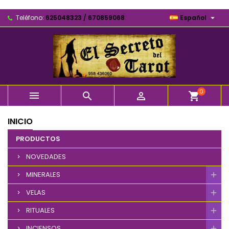

Teléfono:
625048323 / 670859068
Español
0



shopping_cart
INICIO
PRODUCTOS
NOVEDADES
MINERALES
VELAS
RITUALES
INCIENSOS