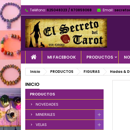
Teléfono:
625048323 / 670859068
Email:
secreto
MI FACEBOOK
PRODUCTOS
NO
Inicio
PRODUCTOS
FIGURAS
Hadas & 
INICIO
PRODUCTOS
NOVEDADES
MINERALES
VELAS