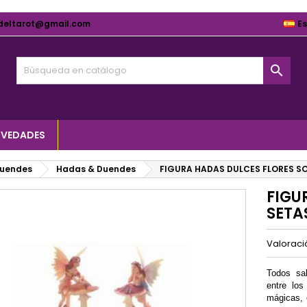
deltarot@gmail.com
E

VEDADES
Duendes
Hadas & Duendes
FIGURA HADAS DULCES FLORES SO
FIGU
SETAS
Valorac
Todos sa
entre los
mágicas, 