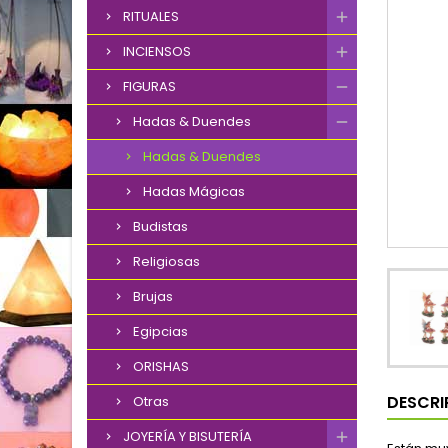
RITUALES
INCIENSOS
FIGURAS
Hadas & Duendes
Hadas & Duendes
Hadas Mágicas
Budistas
Religiosas
Brujas
Egipcias
ORISHAS
DESCRI
Otras
JOYERÍA Y BISUTERÍA