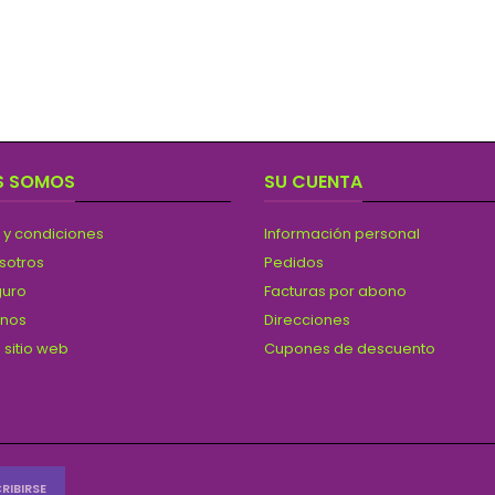
S SOMOS
SU CUENTA
 y condiciones
Información personal
sotros
Pedidos
guro
Facturas por abono
anos
Direcciones
 sitio web
Cupones de descuento