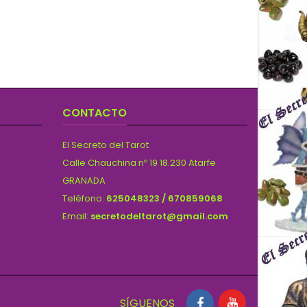
CONTACTO
El Secreto del Tarot
Calle Chauchina nº 19 18.230 Atarfe
GRANADA
Teléfono:
625048323 / 670859068
Email:
secretodeltarot@gmail.com
SÍGUENOS