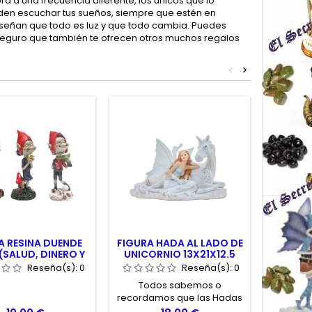
 a una frecuencia diferente, los únicos que lo
den escuchar tus sueños, siempre que estén en
nseñan que todo es luz y que todo cambia. Puedes
 y seguro que también te ofrecen otros muchos regalos
<
>
A RESINA DUENDE
FIGURA HADA AL LADO DE
HADA 
(SALUD, DINERO Y
UNICORNIO 13X21X12.5
AMOR)
CM.
Reseña(s):
0
Reseña(s):
0
Todos sabemos o
Tod
recordamos que las Hadas
recorda
habitan generalmente
habit