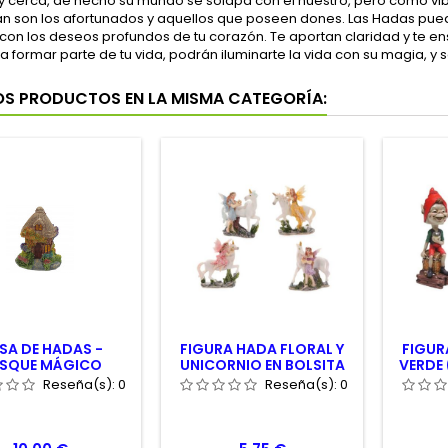
 cerca, de hecho su mundo se solapa con el nuestro, pero como vibra
an son los afortunados y aquellos que poseen dones. Las Hadas pue
con los deseos profundos de tu corazón. Te aportan claridad y te e
s a formar parte de tu vida, podrán iluminarte la vida con su magia,
OS PRODUCTOS EN LA MISMA CATEGORÍA:
SA DE HADAS -
FIGURA HADA FLORAL Y
FIGUR
SQUE MÁGICO
UNICORNIO EN BOLSITA
VERDE 
AÑA DE HADAS
REGALO 6X7 CM.
Reseña(s):
0
Reseña(s):
0