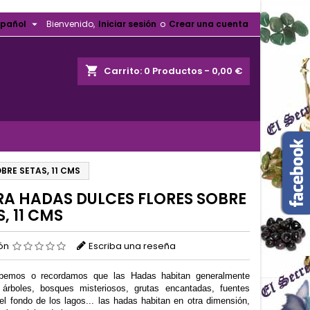

spañol
Bienvenido,
Iniciar sesión
o
Crear una cuenta
shopping_cart
Carrito:
0
Productos - 0,00 €
BRE SETAS, 11 CMS
RA HADAS DULCES FLORES SOBRE
, 11 CMS
ión
Escriba una reseña
bemos o recordamos que las Hadas habitan generalmente
 árboles, bosques misteriosos, grutas encantadas, fuentes
el fondo de los lagos... las hadas habitan en otra dimensión,