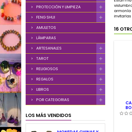
Están muy
vislumbr
PROTECCIÓN Y LIMPIEZA
armonía 
invitarla
FENG SHUI
AMULETOS
16 OTR
LÁMPARAS
ARTESANALES
TAROT
RELIGIOSOS
REGALOS
LIBROS
POR CATEGORIAS
CA
BO
CAB
LOS MÁS VENDIDOS