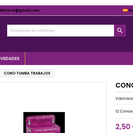
deltarot@gmail.com
E

VEDADES
CONO TUMBA TRABAJOS
CONO
Valorac
12 Conos
2,50