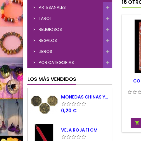
16 OTR
ARTESANALES
TAROT
RELIGIOSOS
REGALOS
LIBROS
POR CATEGORIAS
LOS MÁS VENDIDOS
CO
MONEDAS CHINAS YING YANG
Precio
0,20 €

VELA ROJA 11 CM