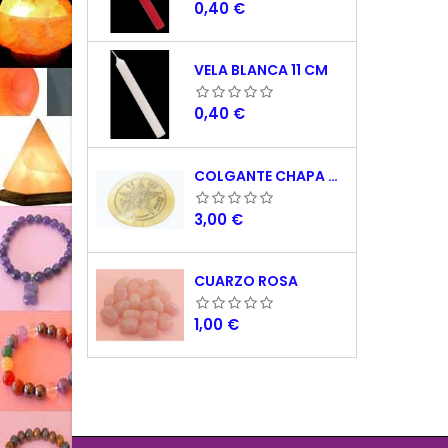
Precio
0,40 €
VELA BLANCA 11 CM
Precio
0,40 €
COLGANTE CHAPA NACAR TETRAGRAMATON 5 CM
Precio
3,00 €
CUARZO ROSA
Precio
1,00 €