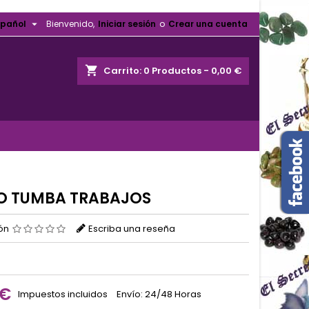

spañol
Bienvenido,
Iniciar sesión
o
Crear una cuenta
shopping_cart
Carrito:
0
Productos - 0,00 €
 TUMBA TRABAJOS
ión
Escriba una reseña
 €
Impuestos incluidos
Envío: 24/48 Horas