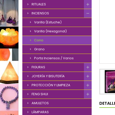
RITUALES
INCIENSOS
Varilla (Estuche)
Varilla (Hexagonal)
Cono
Grano
Porta Inciensos / Varios
FIGURAS
JOYERÍA Y BISUTERÍA
PROTECCIÓN Y LIMPIEZA
FENG SHUI
DETALL
AMULETOS
LÁMPARAS