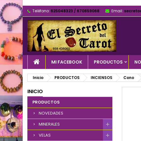
Teléfono:
625048323 / 670859068
Email:
secreto
MI FACEBOOK
PRODUCTOS
NO
Inicio
PRODUCTOS
INCIENSOS
Cono
INICIO
PRODUCTOS
NOVEDADES
MINERALES
VELAS