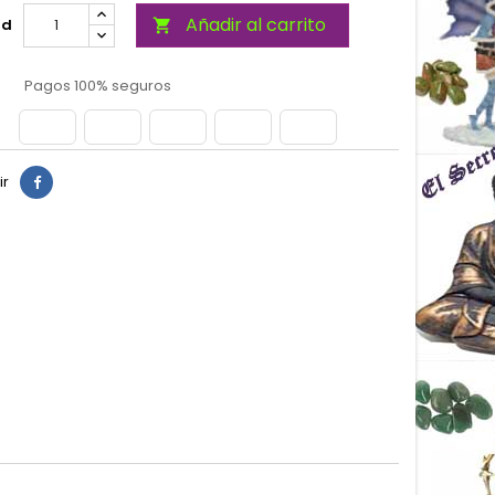
Añadir al carrito
ad

Pagos 100% seguros
ir