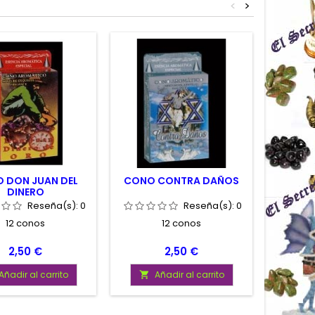
<
>
 DON JUAN DEL
CONO CONTRA DAÑOS
CONO H
DINERO
Reseña(s):
0
Reseña(s):
0
12 conos
12 conos
Precio
Precio
2,50 €
2,50 €
Añadir al carrito
Añadir al carrito
A

