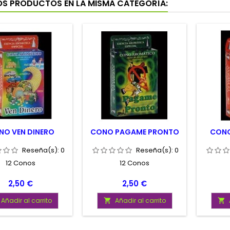
OS PRODUCTOS EN LA MISMA CATEGORÍA:
NO VEN DINERO
CONO PAGAME PRONTO
CONO
Reseña(s):
0
Reseña(s):
0
12 Conos
12 Conos
Precio
Precio
2,50 €
2,50 €
Añadir al carrito
Añadir al carrito

