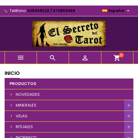

Teléfono:
625048323 / 670859068
Español
0



shopping_cart
INICIO
PRODUCTOS
NOVEDADES
MINERALES
VELAS
RITUALES
INCIENSOS