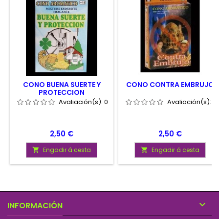
CONO BUENA SUERTE Y
CONO CONTRA EMBRUJO
PROTECCION
Avaliación(s):
0
Avaliación(s):
0
Prezo
Prezo
2,50 €
2,50 €
Engadir á cesta
Engadir á cesta



INFORMACIÓN