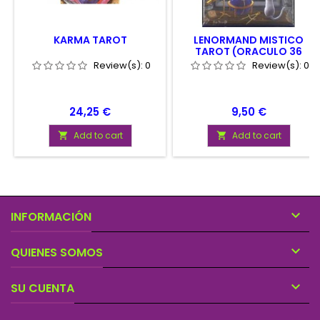
KARMA TAROT
LENORMAND MISTICO
TAROT (ORACULO 36
CARTAS)
Review(s):
0
Review(s):
0
Price
Price
24,25 €
9,50 €
Add to cart
Add to cart



INFORMACIÓN

QUIENES SOMOS

SU CUENTA