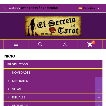

Teléfono:
625048323 / 670859068
Español
0



shopping_cart
INICIO
PRODUCTOS
NOVEDADES
MINERALES
VELAS
RITUALES
INCIENSOS