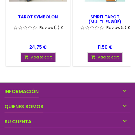
TAROT SYMBOLON
SPIRIT TAROT
(MULTILENGÜE)
Review(s):
0
Review(s):
0
Price
Price
24,75 €
11,50 €
Add to cart
Add to cart



INFORMACIÓN

QUIENES SOMOS

SU CUENTA