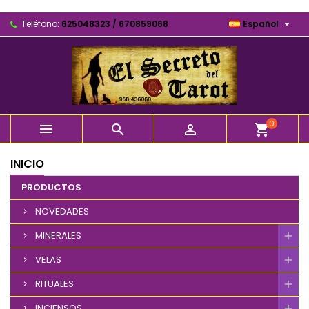

Teléfono:
625048323 / 670859068
Español
0



shopping_cart
INICIO
PRODUCTOS
NOVEDADES
MINERALES
VELAS
RITUALES
INCIENSOS