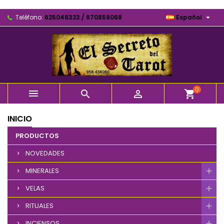

Teléfono:
625048323 / 670859068
Español
0



shopping_cart
INICIO
PRODUCTOS
NOVEDADES
MINERALES
VELAS
RITUALES
INCIENSOS