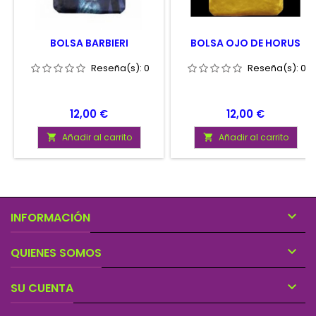
BOLSA BARBIERI
BOLSA OJO DE HORUS
Reseña(s):
0
Reseña(s):
0
Precio
Precio
12,00 €
12,00 €
Añadir al carrito
Añadir al carrito



INFORMACIÓN

QUIENES SOMOS

SU CUENTA