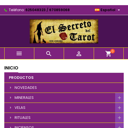

Teléfono:
625048323 / 670859068
Español
0



shopping_cart
INICIO
PRODUCTOS
NOVEDADES
MINERALES
VELAS
RITUALES
INCIENSOS