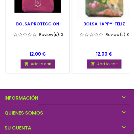
BOLSA PROTECCION
BOLSA HAPPY-FELIZ
Review(s):
0
Review(s):
0
Price
Price
12,00 €
12,00 €
Add to cart
Add to cart



INFORMACIÓN

QUIENES SOMOS

SU CUENTA