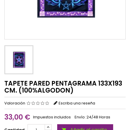
TAPETE PARED PENTAGRAMA 133X193
CM. (100%ALGODON)
Valoración
Escriba una reseña
33,00 €
Impuestos incluidos
Envío: 24/48 Horas
Añadir al carrito
Cantidad