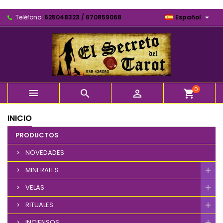

Teléfono:
625048323 / 670859068
Español
0



shopping_cart
INICIO
PRODUCTOS
NOVEDADES
MINERALES
VELAS
RITUALES
INCIENSOS