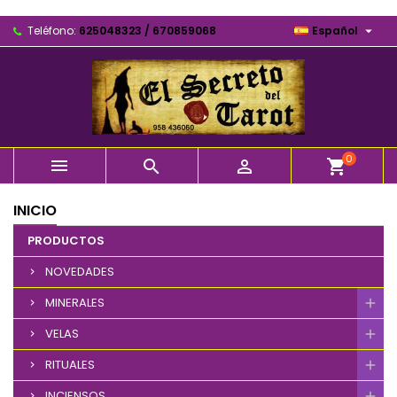

Teléfono:
625048323 / 670859068
Español
0



shopping_cart
INICIO
PRODUCTOS
NOVEDADES
MINERALES
VELAS
RITUALES
INCIENSOS