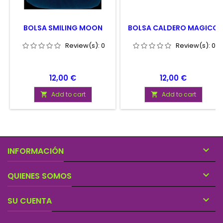
BOLSA SMILING MOON
BOLSA CALDERO MAGICO
Review(s):
0
Review(s):
0
Price
Price
12,00 €
12,00 €
Add to cart
Add to cart



INFORMACIÓN

QUIENES SOMOS

SU CUENTA