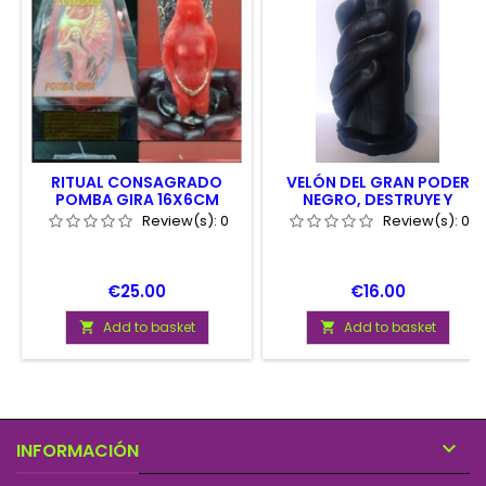
RITUAL CONSAGRADO
VELÓN DEL GRAN PODER
POMBA GIRA 16X6CM
NEGRO, DESTRUYE Y
PROTEGE DE MAGIAS
Review(s):
0
Review(s):
0
Price
Price
€25.00
€16.00
Add to basket
Add to basket



INFORMACIÓN