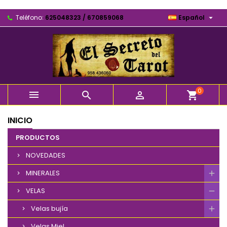

Teléfono:
625048323 / 670859068
Español
0



shopping_cart
INICIO
PRODUCTOS
NOVEDADES
MINERALES
VELAS
Velas bujía
Velas Miel